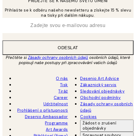
PŘIDEJTE SE K NAŠEMU SVĚTU UMĚNÍ
Přihlašte se k odběru našeho newsletteru a získejte 15 % slevu
na tisky při dalším nákupu.
*
Email
ODESLAT
Přečtěte si
Zásady ochrany osobních údajů
osobních údajů, které
popisují naše postupy při zpracovávání vašich údajů
O nás
Desenio Art Advice
Tisk
Zákaznický servis
Tiráž
Sledování objednávky
Career
Obchodní podmínky
Udržitelnost
Zásady ochrany osobních
Prohlášení o přístupnosti
údajů
Desenio Ambassador
Cookies
Programme
Žádost o zrušení
objednávky
Art Awards
Spravovat soubory
Přihlášení (firma)