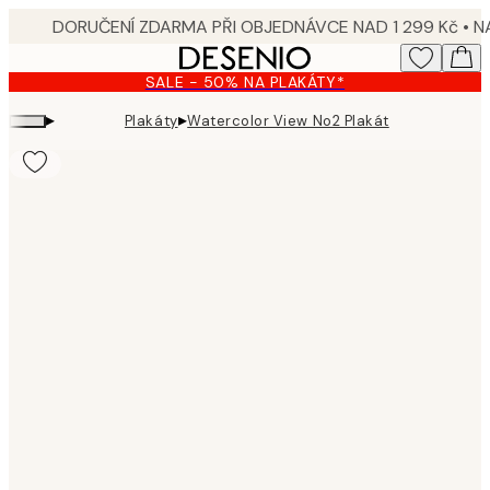
Skip
to
main
SALE - 50% NA PLAKÁTY*
content.
▸
▸
Plakáty
Watercolor View No2 Plakát
Product
images