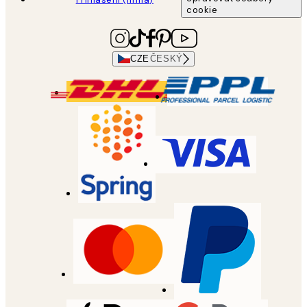
cookie
CZE
ČESKÝ