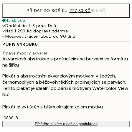
PŘIDAT DO KOŠÍKU
-
277,50 KČ
925 KČ
Na skladě
Dodání do 1-3 prac. Dnů
Nad 1 299 Kč doprava zdarma.
Možnost vrácení zboží do 90 dnů
POPIS VÝROBKU
Tmavě modrý akvarel
Akvarelová abstrakce s prolínajícími se barvami ve formátu
na šířku
Plakát s abstraktním akvarelovým motivem v šedých,
černomodrých a béžovohnědých prolínajících se barvách.
Tento plakát je ideální do páru s motivem Watercolor View
No1.
Plakát je vytištěn s bílým okrajem kolem motivu.
16836-8
Přečtěte si více o našich produktech