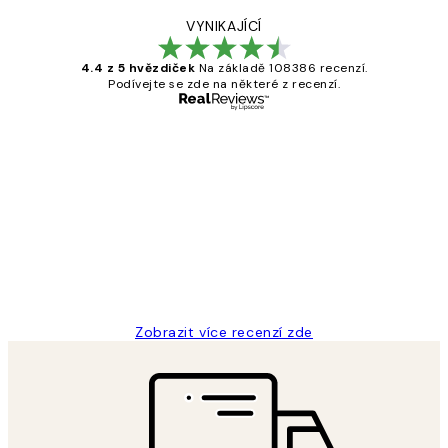
VYNIKAJÍCÍ
4.4 z 5 hvězdiček
Na základě 108386 recenzí.
Podívejte se zde na některé z recenzí.
Ověřený kupující
Recenze
zákazníků
Perfection
3 dub
Lucia D
Zobrazit více recenzí zde