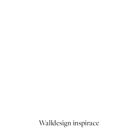
50%*
The Coolest Ones Plakát
Od 92 Kč
184 Kč
Walldesign inspirace