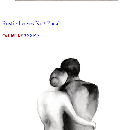
50%*
Rustic Leaves No2 Plakát
Od 161 Kč
322 Kč