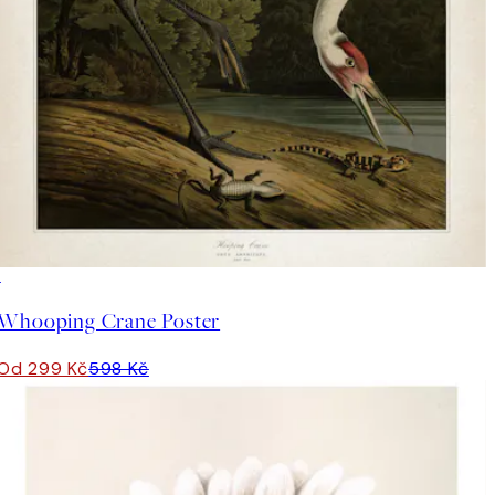
50%*
Whooping Crane Poster
Od 299 Kč
598 Kč