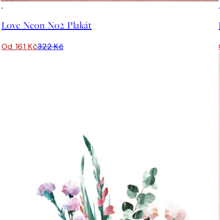
50%*
Love Neon No2 Plakát
Od 161 Kč
322 Kč