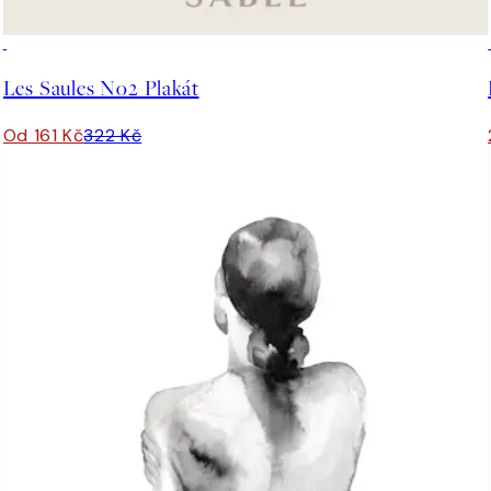
50%*
Les Saules No2 Plakát
Od 161 Kč
322 Kč