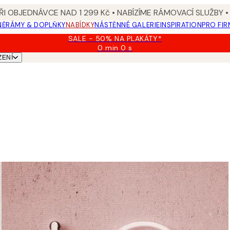
I OBJEDNÁVCE NAD 1 299 Kč • NABÍZÍME RÁMOVACÍ SLUŽBY •
NĚ
RÁMY & DOPLŇKY
NABÍDKY
NÁSTĚNNÉ GALERIE
INSPIRATION
PRO FIR
SALE - 50% NA PLAKÁTY*
0 min
0 s
Platné
ZENÍ
do:
2026-
08-
09