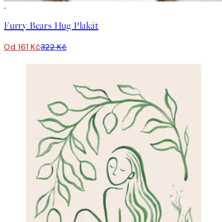
50%*
Furry Bears Hug Plakát
Od 161 Kč
322 Kč