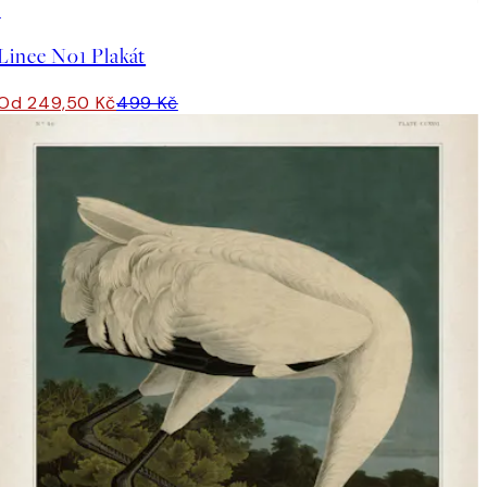
50%*
Linee No1 Plakát
Od 249,50 Kč
499 Kč