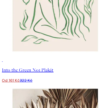
50%*
Into the Green No1 Plakát
Od 161 Kč
322 Kč