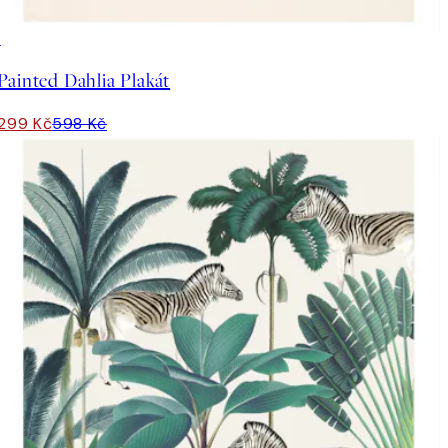
50%*
Painted Dahlia Plakát
299 Kč
598 Kč