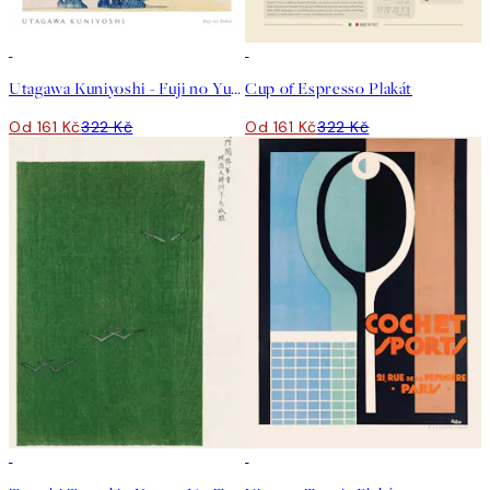
50%*
50%*
Utagawa Kuniyoshi - Fuji no Yukei Plakát
Cup of Espresso Plakát
Od 161 Kč
322 Kč
Od 161 Kč
322 Kč
50%*
50%*