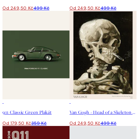
Od 249,50 Kč
499 Kč
Od 249,50 Kč
499 Kč
50%*
50%*
911 Classic Green Plakát
Van Gogh - Head of a Skeleton With a Burning Cigarette Plakát
Od 179,50 Kč
359 Kč
Od 249,50 Kč
499 Kč