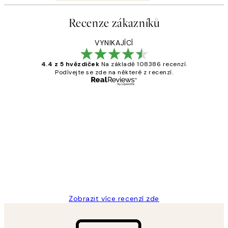
Recenze zákazníků
VYNIKAJÍCÍ
4.4 z 5 hvězdiček
Na základě 108386 recenzí.
Podívejte se zde na některé z recenzí.
Ověřený kupující
Recenze
zákazníků
Perfection
3 dub
Lucia D
Zobrazit více recenzí zde