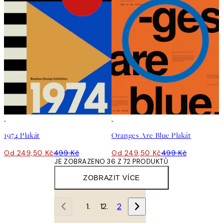
50%*
50%*
1974 Plakát
Oranges Are Blue Plakát
Od 249,50 Kč
499 Kč
Od 249,50 Kč
499 Kč
JE ZOBRAZENO 36 Z 72 PRODUKTŮ
ZOBRAZIT VÍCE
1
2