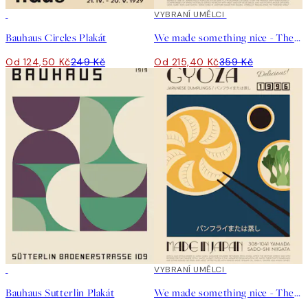
50%*
40%*
VYBRANÍ UMĚLCI
Bauhaus Circles Plakát
We made something nice - The Ramen Plakát
Od 124,50 Kč
249 Kč
Od 215,40 Kč
359 Kč
50%*
40%*
VYBRANÍ UMĚLCI
Bauhaus Sutterlin Plakát
We made something nice - The Gyoza Plakát