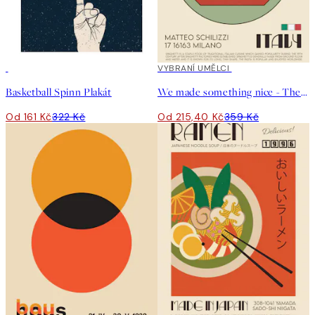
50%*
40%*
VYBRANÍ UMĚLCI
Basketball Spinn Plakát
We made something nice - The Spaghetti Plakát
Od 161 Kč
322 Kč
Od 215,40 Kč
359 Kč