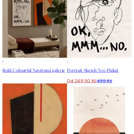
50%*
Bold Colourful Nástěnná galerie
Portrait Sketch No1 Plakát
Od 249,50 Kč
499 Kč