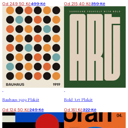
Od 249,50 Kč
499 Kč
Od 215,40 Kč
359 Kč
50%*
50%*
Bauhaus 1919 Plakát
Bold Art Plakát
Od 124,50 Kč
249 Kč
Od 161 Kč
322 Kč