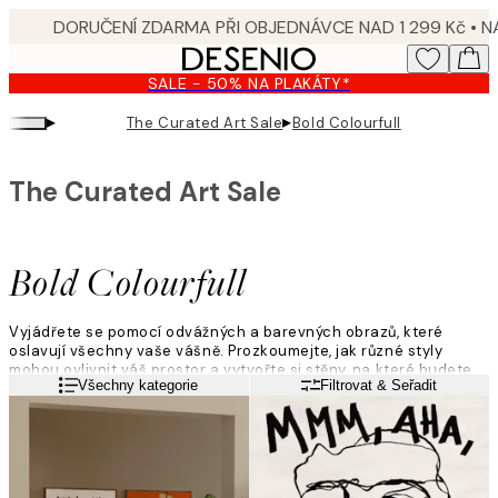
Skip
to
main
SALE - 50% NA PLAKÁTY*
content.
▸
▸
The Curated Art Sale
Bold Colourfull
The Curated Art Sale
Bold Colourfull
Vyjádřete se pomocí odvážných a barevných obrazů, které
oslavují všechny vaše vášně. Prozkoumejte, jak různé styly
mohou ovlivnit váš prostor a vytvořte si stěny, na které budete
Přečtěte si více
Všechny kategorie
Filtrovat & Seřadit
hrdí.