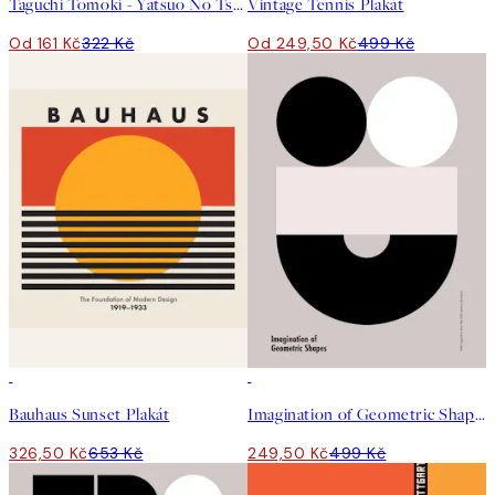
Taguchi Tomoki - Yatsuo No Tsubaki Green Plakát
Vintage Tennis Plakát
Od 161 Kč
322 Kč
Od 249,50 Kč
499 Kč
50%*
50%*
Bauhaus Sunset Plakát
Imagination of Geometric Shapes Plakát
326,50 Kč
653 Kč
249,50 Kč
499 Kč