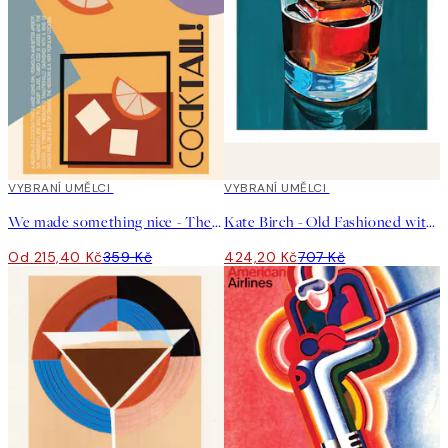
40%*
VYBRANÍ UMĚLCI
40%*
VYBRANÍ UMĚLCI
We made something nice - The Negroni Plakát
Kate Birch - Old Fashioned with a Twist of Orange Plakát
Od 215,40 Kč
359 Kč
424,20 Kč
707 Kč