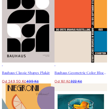
50%*
50%*
Bauhaus Classic Shapes Plakát
Bauhaus Geometric Color Blocks Plakát
Od 249,50 Kč
499 Kč
Od 161 Kč
322 Kč