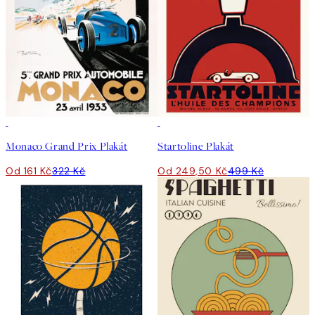
50%*
50%*
Monaco Grand Prix Plakát
Startoline Plakát
Od 161 Kč
322 Kč
Od 249,50 Kč
499 Kč