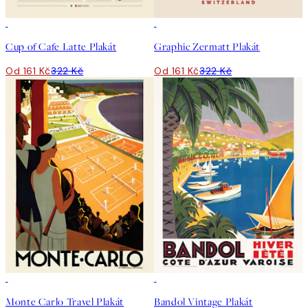
50%*
50%*
Cup of Cafe Latte Plakát
Graphic Zermatt Plakát
Od 161 Kč
322 Kč
Od 161 Kč
322 Kč
50%*
50%*
Monte Carlo Travel Plakát
Bandol Vintage Plakát