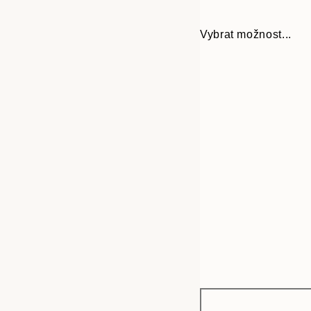
Vybrat možnost...
Frame
30x40 cm
options