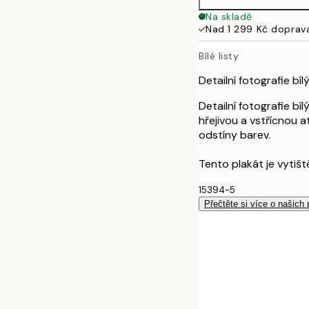
Na skladě
Nad 1 299 Kč doprav
Bílé listy
Detailní fotografie bí
Detailní fotografie bí
hřejivou a vstřícnou
odstíny barev.
Tento plakát je vytišt
15394-5
Přečtěte si více o našich