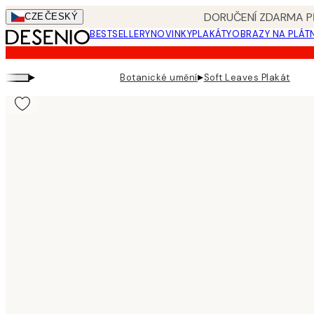
Skip
DORUČENÍ ZDARMA PŘ
CZE
ČESKÝ
to
BESTSELLERY
NOVINKY
PLAKÁTY
OBRAZY NA PLÁT
main
content.
▸
▸
Botanické umění
Soft Leaves Plakát