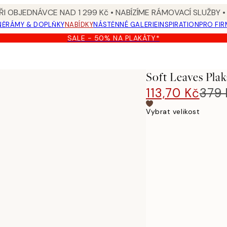
I OBJEDNÁVCE NAD 1 299 Kč • NABÍZÍME RÁMOVACÍ SLUŽBY •
NĚ
RÁMY & DOPLŇKY
NABÍDKY
NÁSTĚNNÉ GALERIE
INSPIRATION
PRO FIR
SALE - 50% NA PLAKÁTY*
Soft Leaves Plak
113,70 Kč
379 
Vybrat velikost