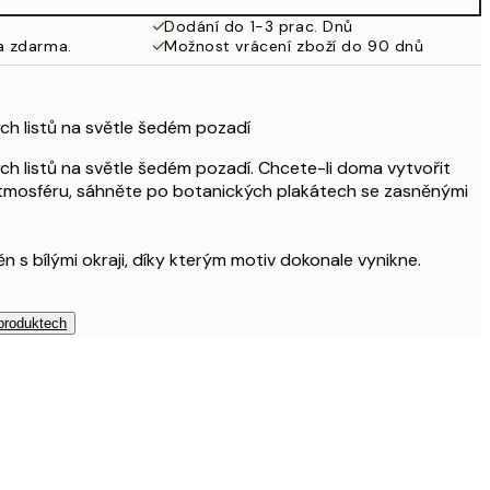
Dodání do 1-3 prac. Dnů
a zdarma.
Možnost vrácení zboží do 90 dnů
lých listů na světle šedém pozadí
lých listů na světle šedém pozadí. Chcete-li doma vytvořit
 atmosféru, sáhněte po botanických plakátech se zasněnými
ěn s bílými okraji, díky kterým motiv dokonale vynikne.
 produktech