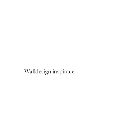
50%*
Abstract Acrylic Painting N
Od 249,50 Kč
499 Kč
Walldesign inspirace