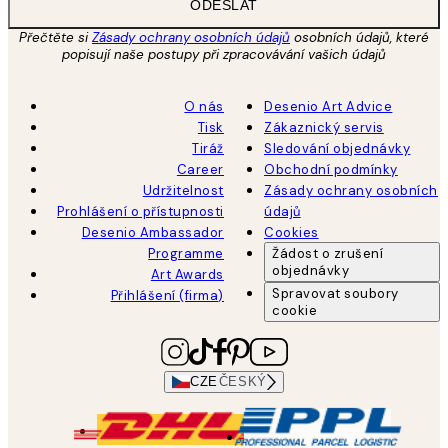
ODESLAT
Přečtěte si
Zásady ochrany osobních údajů
osobních údajů, které
popisují naše postupy při zpracovávání vašich údajů
O nás
Desenio Art Advice
Tisk
Zákaznický servis
Tiráž
Sledování objednávky
Career
Obchodní podmínky
Udržitelnost
Zásady ochrany osobních
Prohlášení o přístupnosti
údajů
Desenio Ambassador
Cookies
Programme
Žádost o zrušení
objednávky
Art Awards
Spravovat soubory
Přihlášení (firma)
cookie
CZE
ČESKÝ