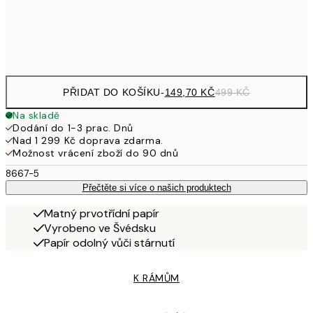
Frame
options
PŘIDAT DO KOŠÍKU
-
149,70 KČ
499 KČ
Na skladě
Dodání do 1-3 prac. Dnů
Nad 1 299 Kč doprava zdarma.
Možnost vrácení zboží do 90 dnů
8667-5
Přečtěte si více o našich produktech
Matný prvotřídní papír
Vyrobeno ve Švédsku
Papír odolný vůči stárnutí
K RÁMŮM