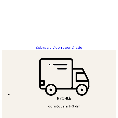
zákazníků
Perfection
3 dub
Lucia D
Zobrazit více recenzí zde
RYCHLÉ
doručování 1-3 dní