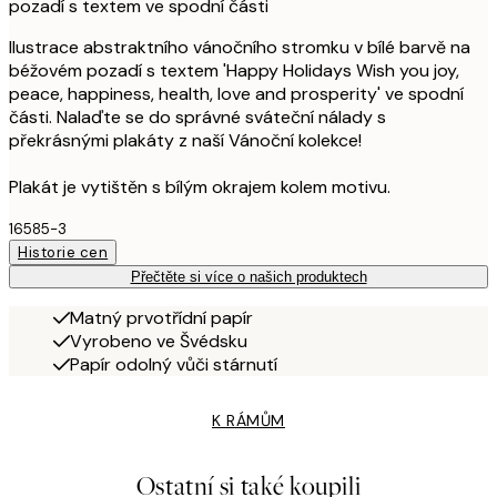
pozadí s textem ve spodní části
Ilustrace abstraktního vánočního stromku v bílé barvě na
béžovém pozadí s textem 'Happy Holidays Wish you joy,
peace, happiness, health, love and prosperity' ve spodní
části. Nalaďte se do správné sváteční nálady s
překrásnými plakáty z naší Vánoční kolekce!
Plakát je vytištěn s bílým okrajem kolem motivu.
16585-3
Historie cen
Přečtěte si více o našich produktech
Matný prvotřídní papír
Vyrobeno ve Švédsku
Papír odolný vůči stárnutí
K RÁMŮM
Ostatní si také koupili