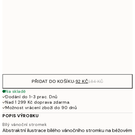
161
21x30 cm
32
249,50
30x40 cm
49
462,50
50x70 cm
92
Frame
options
PŘIDAT DO KOŠÍKU
-
92 KČ
184 KČ
Na skladě
Dodání do 1-3 prac. Dnů
Nad 1 299 Kč doprava zdarma.
Možnost vrácení zboží do 90 dnů
POPIS VÝROBKU
Bílý vánoční stromek
Abstraktní ilustrace bílého vánočního stromku na béžovém