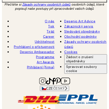
Přečtěte si
Zásady ochrany osobních údajů
osobních údajů, které
popisují naše postupy při zpracovávání vašich údajů
O nás
Desenio Art Advice
Tisk
Zákaznický servis
Tiráž
Sledování objednávky
Career
Obchodní podmínky
Udržitelnost
Zásady ochrany osobních
Prohlášení o přístupnosti
údajů
Desenio Ambassador
Cookies
Programme
Žádost o zrušení
objednávky
Art Awards
Spravovat soubory
Přihlášení (firma)
cookie
CZE
ČESKÝ