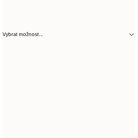
Vybrat možnost...
92
13x18 cm
18