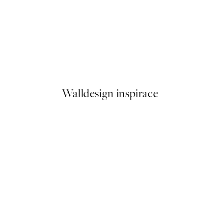
50%*
ay Plakát
Donut Paradise Plakát
Od 161 Kč
322 Kč
Walldesign inspirace