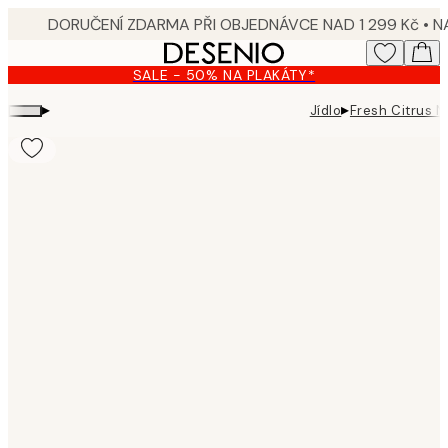
Skip
to
main
SALE - 50% NA PLAKÁTY*
content.
▸
▸
Jídlo
Fresh Citrus N
Product
images