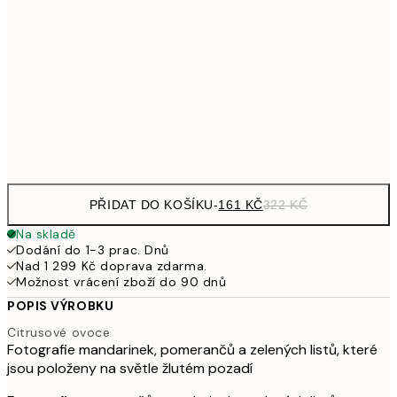
249,50
30x40 cm
49
462,50
50x70 cm
92
Frame
options
PŘIDAT DO KOŠÍKU
-
161 KČ
322 KČ
Na skladě
Dodání do 1-3 prac. Dnů
Nad 1 299 Kč doprava zdarma.
Možnost vrácení zboží do 90 dnů
POPIS VÝROBKU
Citrusové ovoce
Fotografie mandarinek, pomerančů a zelených listů, které
jsou položeny na světle žlutém pozadí