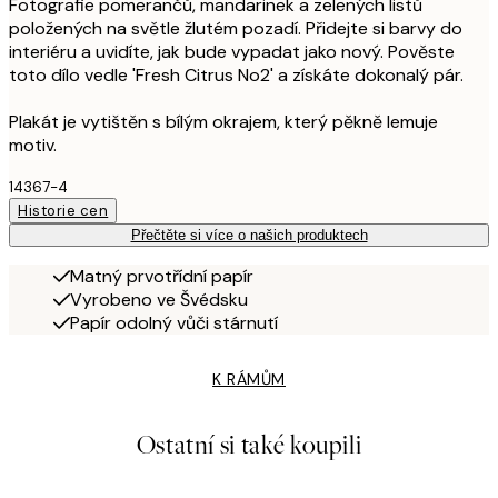
Fotografie pomerančů, mandarinek a zelených listů
položených na světle žlutém pozadí. Přidejte si barvy do
interiéru a uvidíte, jak bude vypadat jako nový. Pověste
toto dílo vedle 'Fresh Citrus No2' a získáte dokonalý pár.
Plakát je vytištěn s bílým okrajem, který pěkně lemuje
motiv.
14367-4
Historie cen
Přečtěte si více o našich produktech
Matný prvotřídní papír
Vyrobeno ve Švédsku
Papír odolný vůči stárnutí
K RÁMŮM
Ostatní si také koupili