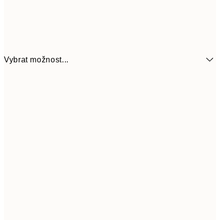
Vybrat možnost...
161
21x30 cm
32