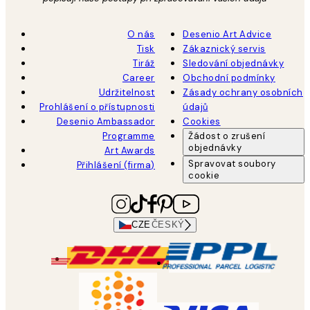
O nás
Desenio Art Advice
Tisk
Zákaznický servis
Tiráž
Sledování objednávky
Career
Obchodní podmínky
Udržitelnost
Zásady ochrany osobních
Prohlášení o přístupnosti
údajů
Desenio Ambassador
Cookies
Programme
Žádost o zrušení
objednávky
Art Awards
Spravovat soubory
Přihlášení (firma)
cookie
CZE
ČESKÝ