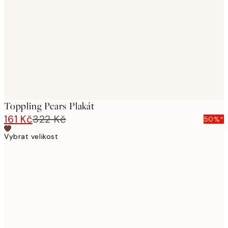
images
Toppling Pears Plakát
161 Kč
322 Kč
50%*
Vybrat velikost