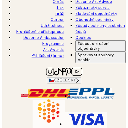
O nás
Desenio Art Advice
Tisk
Zákaznický servis
Tiráž
Sledování objednávky
Career
Obchodní podmínky
Udržitelnost
Zásady ochrany osobních
Prohlášení o přístupnosti
údajů
Desenio Ambassador
Cookies
Programme
Žádost o zrušení
objednávky
Art Awards
Spravovat soubory
Přihlášení (firma)
cookie
CZE
ČESKÝ