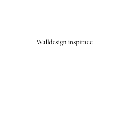
50%*
Elsa Beskow - Uncle Blue's N
Od 161 Kč
322 Kč
Walldesign inspirace