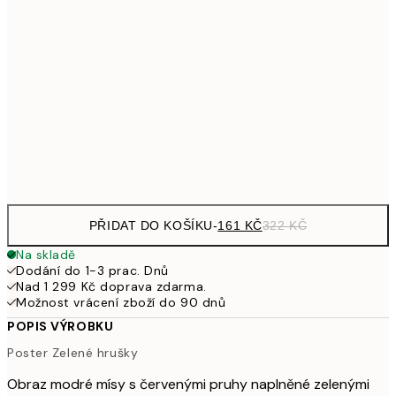
30x40 cm
49
462,50
50x70 cm
92
1 307,50
100x150 cm
2 61
Frame
options
PŘIDAT DO KOŠÍKU
-
161 KČ
322 KČ
Na skladě
Dodání do 1-3 prac. Dnů
Nad 1 299 Kč doprava zdarma.
Možnost vrácení zboží do 90 dnů
POPIS VÝROBKU
Poster Zelené hrušky
Obraz modré mísy s červenými pruhy naplněné zelenými