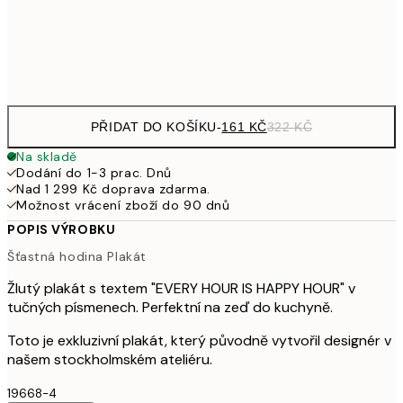
Frame
options
PŘIDAT DO KOŠÍKU
-
161 KČ
322 KČ
Na skladě
Dodání do 1-3 prac. Dnů
Nad 1 299 Kč doprava zdarma.
Možnost vrácení zboží do 90 dnů
POPIS VÝROBKU
Šťastná hodina Plakát
Žlutý plakát s textem "EVERY HOUR IS HAPPY HOUR" v
tučných písmenech. Perfektní na zeď do kuchyně.
Toto je exkluzivní plakát, který původně vytvořil designér v
našem stockholmském ateliéru.
19668-4