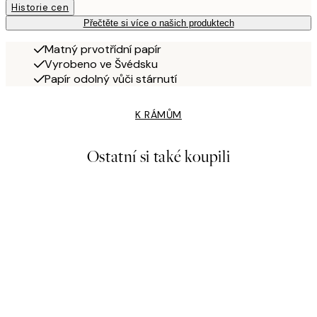
Historie cen
Přečtěte si více o našich produktech
Matný prvotřídní papír
Vyrobeno ve Švédsku
Papír odolný vůči stárnutí
K RÁMŮM
Ostatní si také koupili