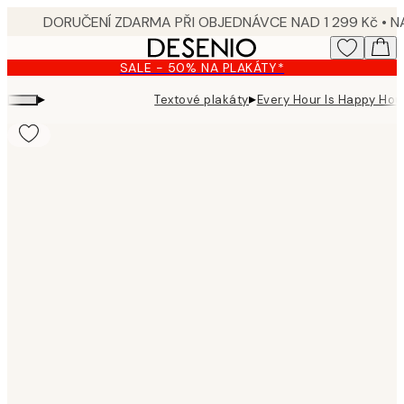
Skip
to
main
SALE - 50% NA PLAKÁTY*
content.
▸
▸
Textové plakáty
Every Hour Is Happy Hou
Product
images