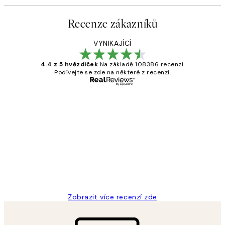
Recenze zákazníků
VYNIKAJÍCÍ
4.4 z 5 hvězdiček
Na základě 108386 recenzí.
Podívejte se zde na některé z recenzí.
Ověřený kupující
Recenze
zákazníků
Perfection
3 dub
Lucia D
Zobrazit více recenzí zde