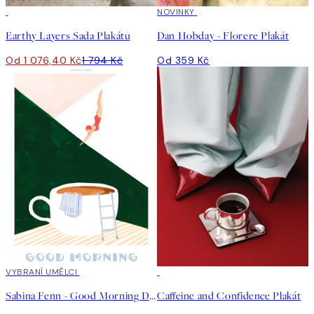
-40%
NOVINKY
Earthy Layers Sada Plakátů
Dan Hobday - Florere Plakát
Od 1 076,40 Kč
1 794 Kč
Od 359 Kč
40%*
VYBRANÍ UMĚLCI
50%*
Sabina Fenn - Good Morning Dive Plakát
Caffeine and Confidence Plakát