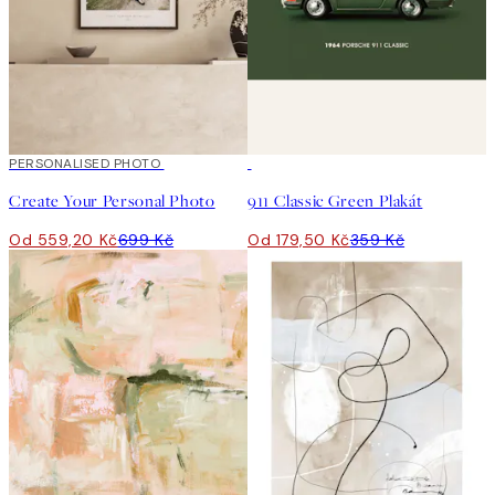
20%*
PERSONALISED PHOTO
Vytvořte Umění
50%*
Create Your Personal Photo
911 Classic Green Plakát
Od 559,20 Kč
699 Kč
Od 179,50 Kč
359 Kč