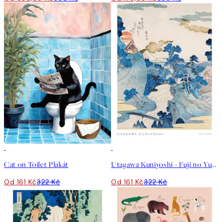
50%*
50%*
Cat on Toilet Plakát
Utagawa Kuniyoshi - Fuji no Yukei Plakát
Od 161 Kč
322 Kč
Od 161 Kč
322 Kč