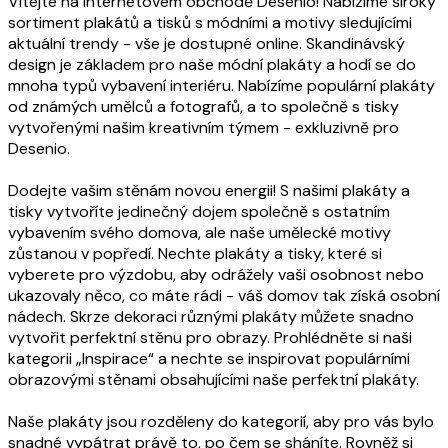
Vítejte na internetovém obchodě Desenio! Nabízíme široký
sortiment plakátů a tisků s módními a motivy sledujícími
aktuální trendy - vše je dostupné online. Skandinávský
design je základem pro naše módní plakáty a hodí se do
mnoha typů vybavení interiéru. Nabízíme populární plakáty
od známých umělců a fotografů, a to společně s tisky
vytvořenými našim kreativním týmem - exkluzivně pro
Desenio.
Dodejte vašim stěnám novou energii! S našimi plakáty a
tisky vytvoříte jedinečný dojem společně s ostatním
vybavením svého domova, ale naše umělecké motivy
zůstanou v popředí. Nechte plakáty a tisky, které si
vyberete pro výzdobu, aby odrážely vaši osobnost nebo
ukazovaly něco, co máte rádi - váš domov tak získá osobní
nádech. Skrze dekoraci různými plakáty můžete snadno
vytvořit perfektní stěnu pro obrazy. Prohlédněte si naši
kategorii „Inspirace“ a nechte se inspirovat populárními
obrazovými stěnami obsahujícími naše perfektní plakáty.
Naše plakáty jsou rozděleny do kategorií, aby pro vás bylo
snadné vypátrat právě to, po čem se sháníte. Rovněž si