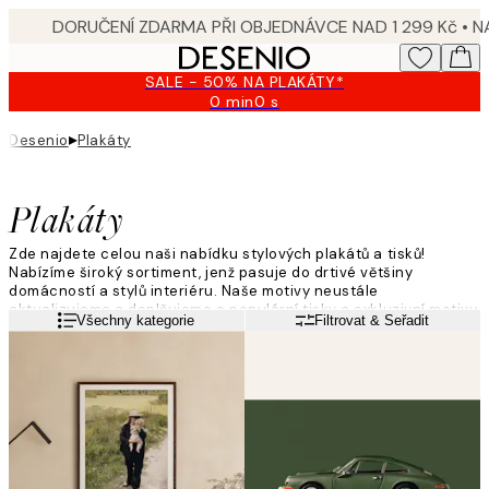
Skip
to
main
SALE - 50% NA PLAKÁTY*
content.
0 min
0 s
Platné
do:
▸
Desenio
Plakáty
2026-
08-
10
Plakáty
Zde najdete celou naši nabídku stylových plakátů a tisků!
Nabízíme široký sortiment, jenž pasuje do drtivé většiny
domácností a stylů interiéru. Naše motivy neustále
aktualizujeme a doplňujeme o populární tisky a exkluzivní motivy,
Přečtěte si více
Všechny kategorie
Filtrovat & Seřadit
abyste jakožto zákazníci vždy mohli najít něco, co sedne právě
vám! Dodejte vašim zdem kumšt a vyzdobte je módními plakáty
od Desenia!