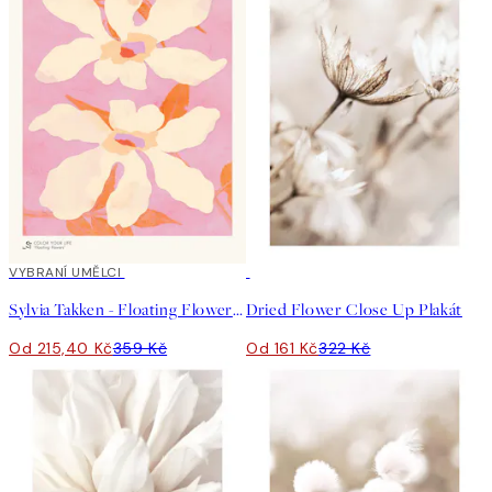
40%*
VYBRANÍ UMĚLCI
50%*
Sylvia Takken - Floating Flowers Plakát
Dried Flower Close Up Plakát
Od 215,40 Kč
359 Kč
Od 161 Kč
322 Kč