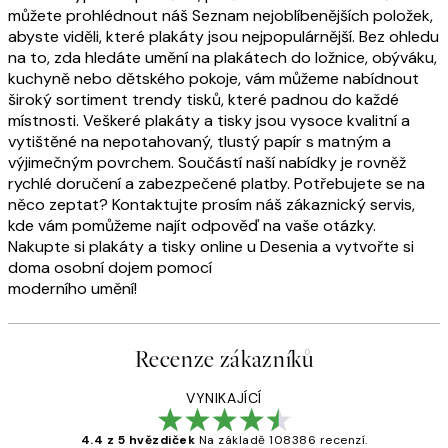
můžete prohlédnout náš Seznam nejoblíbenějších položek,
abyste viděli, které plakáty jsou nejpopulárnější. Bez ohledu
na to, zda hledáte umění na plakátech do ložnice, obýváku,
kuchyně nebo dětského pokoje, vám můžeme nabídnout
široký sortiment trendy tisků, které padnou do každé
místnosti. Veškeré plakáty a tisky jsou vysoce kvalitní a
vytištěné na nepotahovaný, tlustý papír s matným a
výjimečným povrchem. Součástí naší nabídky je rovněž
rychlé doručení a zabezpečené platby. Potřebujete se na
něco zeptat? Kontaktujte prosím náš zákaznický servis,
kde vám pomůžeme najít odpověď na vaše otázky.
Nakupte si plakáty a tisky online u Desenia a vytvořte si
doma osobní dojem pomocí
moderního umění!
Recenze zákazníků
VYNIKAJÍCÍ
4.4 z 5 hvězdiček
Na základě 108386 recenzí.