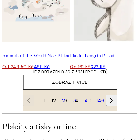
50%*
50%*
Animals of the World No2 Plakát
Playful Penguin Plakát
Od 249,50 Kč
499 Kč
Od 161 Kč
322 Kč
JE ZOBRAZENO 36 Z 5231 PRODUKTŮ
ZOBRAZIT VÍCE
1
2
3
4
…
146
Plakáty a tisky online