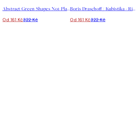
Abstract Green Shapes No1 Plakát
Boris Draschoff / Kubistika - Rising Plakát
Od 161 Kč
322 Kč
Od 161 Kč
322 Kč