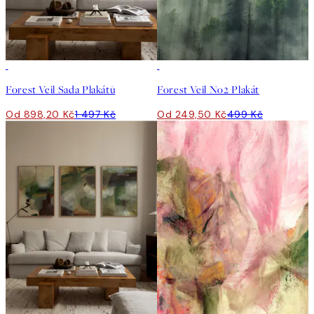
-40%
50%*
Forest Veil Sada Plakátů
Forest Veil No2 Plakát
Od 898,20 Kč
1 497 Kč
Od 249,50 Kč
499 Kč