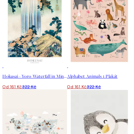
50%*
50%*
Hokusai - Yoro Waterfall in Mino Province Plakát
Alphabet Animals 1 Plakát
Od 161 Kč
322 Kč
Od 161 Kč
322 Kč