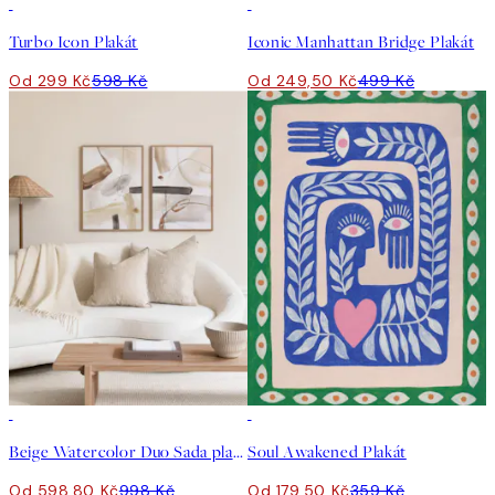
50%*
50%*
Turbo Icon Plakát
Iconic Manhattan Bridge Plakát
Od 299 Kč
598 Kč
Od 249,50 Kč
499 Kč
-40%
50%*
Beige Watercolor Duo Sada plakátů
Soul Awakened Plakát
Od 598,80 Kč
998 Kč
Od 179,50 Kč
359 Kč