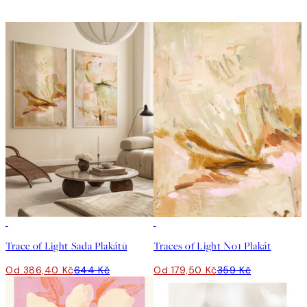
-40%
50%*
Trace of Light Sada Plakátů
Traces of Light No1 Plakát
Od 386,40 Kč
644 Kč
Od 179,50 Kč
359 Kč