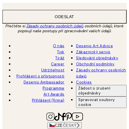
ODESLAT
Přečtěte si
Zásady ochrany osobních údajů
osobních údajů, které
popisují naše postupy při zpracovávání vašich údajů
O nás
Desenio Art Advice
Tisk
Zákaznický servis
Tiráž
Sledování objednávky
Career
Obchodní podmínky
Udržitelnost
Zásady ochrany osobních
Prohlášení o přístupnosti
údajů
Desenio Ambassador
Cookies
Programme
Žádost o zrušení
objednávky
Art Awards
Spravovat soubory
Přihlášení (firma)
cookie
CZE
ČESKÝ