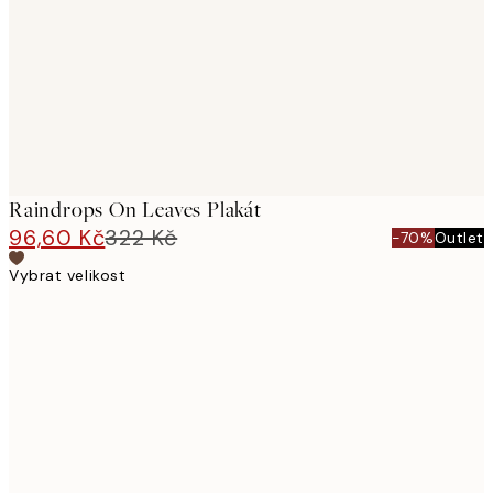
Raindrops On Leaves Plakát
96,60 Kč
322 Kč
-70%
Outlet
Vybrat velikost