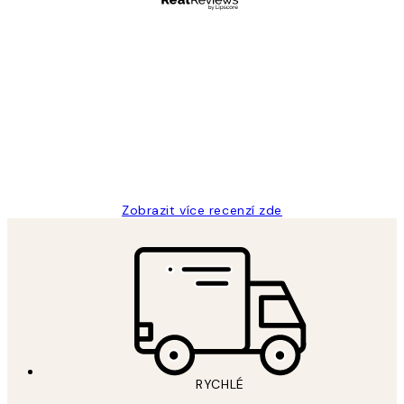
Ověřený kupující
Recenze
zákazníků
Perfection
3 dub
Lucia D
Zobrazit více recenzí zde
RYCHLÉ