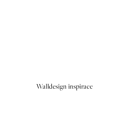
50%*
Be Gentle With Your Heart P
Od 92 Kč
184 Kč
Walldesign inspirace