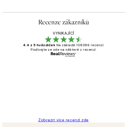
Recenze zákazníků
VYNIKAJÍCÍ
4.4 z 5 hvězdiček
Na základě 108386 recenzí.
Podívejte se zde na některé z recenzí.
Ověřený kupující
Recenze
zákazníků
Perfection
3 dub
Lucia D
Zobrazit více recenzí zde