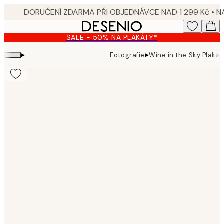
Skip
to
main
SALE - 50% NA PLAKÁTY*
content.
▸
▸
Fotografie
Wine in the Sky Plakát
Product
images