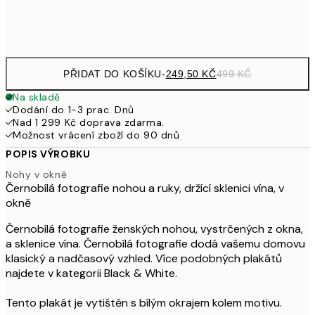
Frame
options
PŘIDAT DO KOŠÍKU
-
249,50 KČ
499 KČ
Na skladě
Dodání do 1-3 prac. Dnů
Nad 1 299 Kč doprava zdarma.
Možnost vrácení zboží do 90 dnů
POPIS VÝROBKU
Nohy v okně
Černobílá fotografie nohou a ruky, držící sklenici vína, v
okně
Černobílá fotografie ženských nohou, vystrčených z okna,
a sklenice vína. Černobílá fotografie dodá vašemu domovu
klasický a nadčasový vzhled. Více podobných plakátů
najdete v kategorii Black & White.
Tento plakát je vytištěn s bílým okrajem kolem motivu.