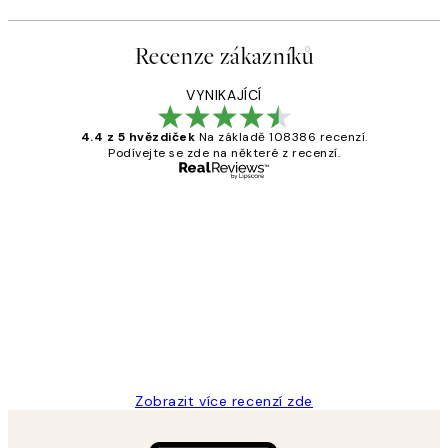
Recenze zákazníků
VYNIKAJÍCÍ
4.4 z 5 hvězdiček
Na základě 108386 recenzí.
Podívejte se zde na některé z recenzí.
Ověřený kupující
Recenze
zákazníků
Perfection
3 dub
Lucia D
Zobrazit více recenzí zde