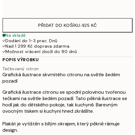
Frame
options
PŘIDAT DO KOŠÍKU
-
925 KČ
Na skladě
Dodání do 1-3 prac. Dnů
Nad 1 299 Kč doprava zdarma.
Možnost vrácení zboží do 90 dnů
POPIS VÝROBKU
Tečkovaný citron
Grafická ilustrace skvrnitého citronu na světle šedém
pozadí
Grafická ilustrace citronu se spodní polovinou tvořenou
tečkami na světle šedém pozadí. Tato pěkná ilustrace se
hodí jak do dětského pokoje, tak kuchyně. Barevným
ovocným tiskem si kuchyni hned zkrášlíte.
Plakát je vytištěn s bílým okrajem, který pěkně rámuje
design.