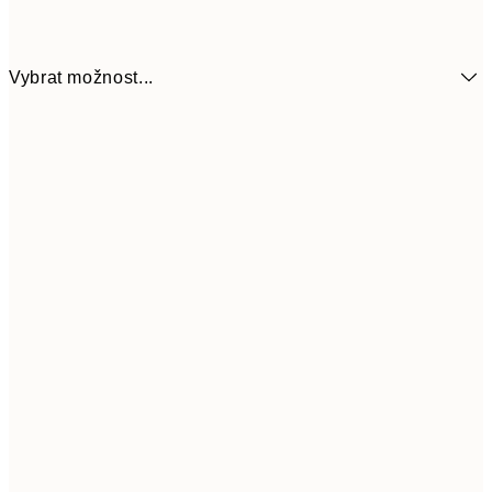
Vybrat možnost...
50x70 cm
925