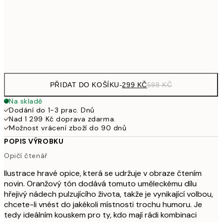
489,50
50x70 cm
97
Frame
options
PŘIDAT DO KOŠÍKU
-
299 KČ
598 KČ
Na skladě
Dodání do 1-3 prac. Dnů
Nad 1 299 Kč doprava zdarma.
Možnost vrácení zboží do 90 dnů
POPIS VÝROBKU
Opičí čtenář
Ilustrace hravé opice, která se udržuje v obraze čtením
novin. Oranžový tón dodává tomuto uměleckému dílu
hřejivý nádech pulzujícího života, takže je vynikající volbou,
chcete-li vnést do jakékoli místnosti trochu humoru. Je
tedy ideálním kouskem pro ty, kdo mají rádi kombinaci