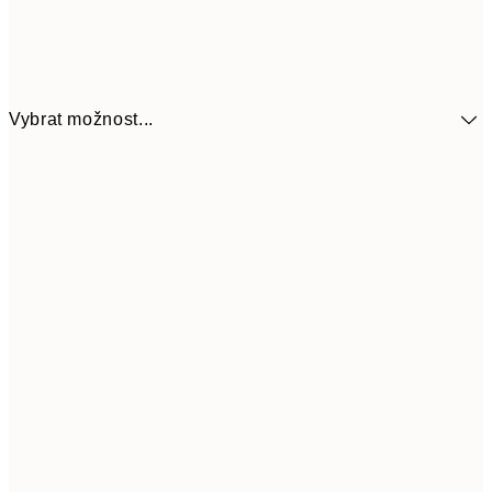
Vybrat možnost...
299
30x40 cm
59