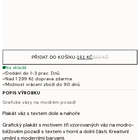
249,50
30x40 cm
49
Frame
options
PŘIDAT DO KOŠÍKU
-
161 KČ
322 KČ
Na skladě
Dodání do 1-3 prac. Dnů
Nad 1 299 Kč doprava zdarma.
Možnost vrácení zboží do 90 dnů
POPIS VÝROBKU
Grafické vázy na modrém pozadí
Plakát váz s textem dole a nahoře
Grafický plakát s motivem tří vzorovaných váz na modro-
béžovém pozadí s textem v horní a dolní části. Kreativní
umění s moderními barvami.