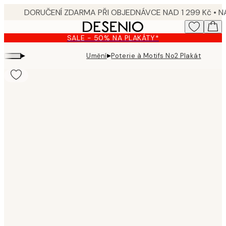
Skip
to
main
SALE - 50% NA PLAKÁTY*
content.
▸
▸
Umění
Poterie à Motifs No2 Plakát
Product
images