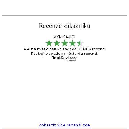
Recenze zákazníků
VYNIKAJÍCÍ
4.4 z 5 hvězdiček
Na základě 108386 recenzí.
Podívejte se zde na některé z recenzí.
Ověřený kupující
Recenze
zákazníků
Perfection
3 dub
Lucia D
Zobrazit více recenzí zde