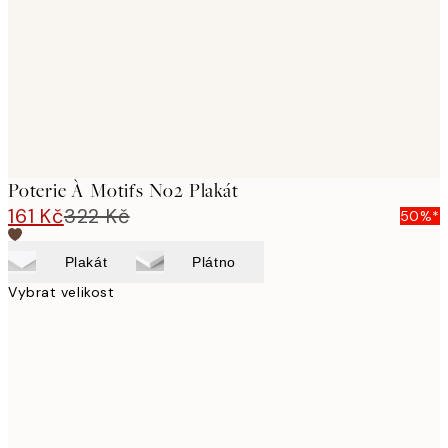
Poterie À Motifs No2 Plakát
161 Kč
322 Kč
50%*
Plakát
Plátno
Vybrat velikost