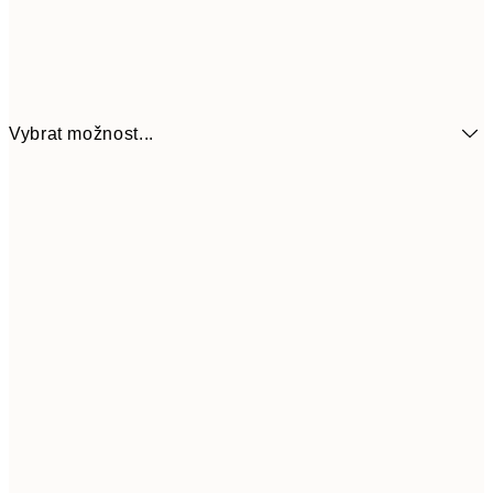
Vybrat možnost...
161
21x30 cm
32