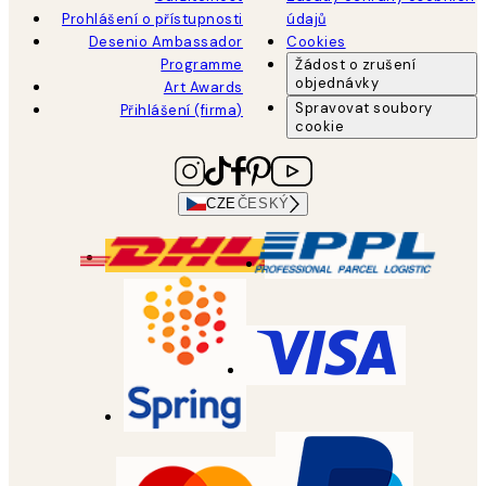
Prohlášení o přístupnosti
údajů
Desenio Ambassador
Cookies
Programme
Žádost o zrušení
objednávky
Art Awards
Spravovat soubory
Přihlášení (firma)
cookie
CZE
ČESKÝ