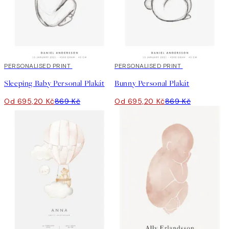
20%*
PERSONALISED PRINT
20%*
PERSONALISED PRINT
Sleeping Baby Personal Plakát
Bunny Personal Plakát
Od 695,20 Kč
869 Kč
Od 695,20 Kč
869 Kč