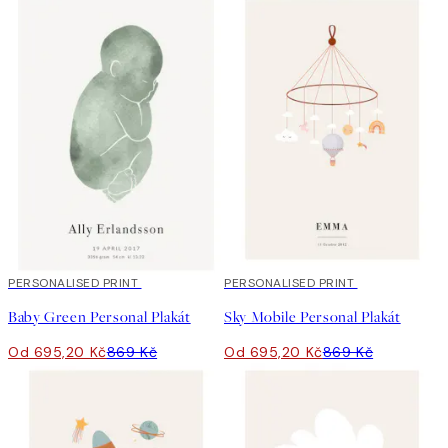
20%*
PERSONALISED PRINT
20%*
PERSONALISED PRINT
Baby Green Personal Plakát
Sky Mobile Personal Plakát
Od 695,20 Kč
869 Kč
Od 695,20 Kč
869 Kč