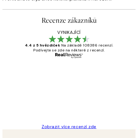
Recenze zákazníků
VYNIKAJÍCÍ
4.4 z 5 hvězdiček
Na základě 108386 recenzí.
Podívejte se zde na některé z recenzí.
Ověřený kupující
Recenze
zákazníků
Perfection
3 dub
Lucia D
Zobrazit více recenzí zde