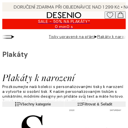
Skip
to
main
SALE - 50% NA PLAKÁTY*
content.
0 min
0 s
Platné
do:
▸
▸
Tisky upravené na přání
Plakáty k naroz
2026-
08-
10
Plakáty
Plakáty k narození
Prozkoumejte naši kolekci s personalizovanými tisky k narození
a vytvořte si osobní tisk. K našim personalizovaným tiskům s
unikátními, módními designy jen přidáte svůj text a máte hotovo.
Zosobněné tisky k narození jsou skvělým dárkem pro
Přečtěte si více
Všechny kategorie
Filtrovat & Seřadit
novorozence, kamarády i rodinu. Najděte svůj oblíbený motiv,
přidejte svou zprávu a máte hotovo.