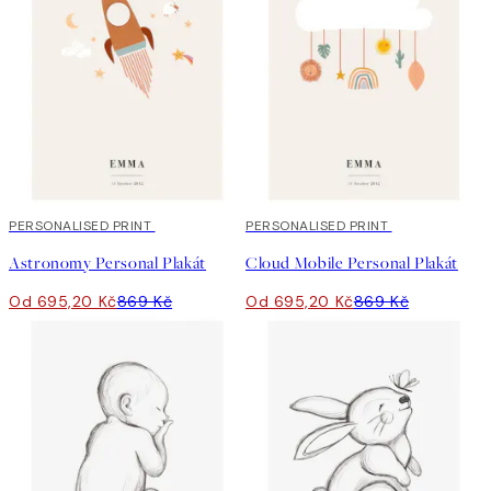
20%*
PERSONALISED PRINT
20%*
PERSONALISED PRINT
Astronomy Personal Plakát
Cloud Mobile Personal Plakát
Od 695,20 Kč
869 Kč
Od 695,20 Kč
869 Kč