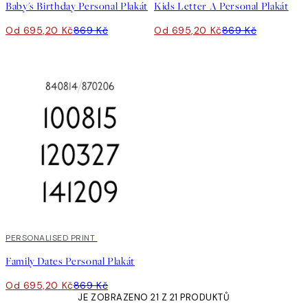
Baby's Birthday Personal Plakát
Kids Letter A Personal Plakát
Od 695,20 Kč
869 Kč
Od 695,20 Kč
869 Kč
20%*
PERSONALISED PRINT
Family Dates Personal Plakát
Od 695,20 Kč
869 Kč
JE ZOBRAZENO 21 Z 21 PRODUKTŮ