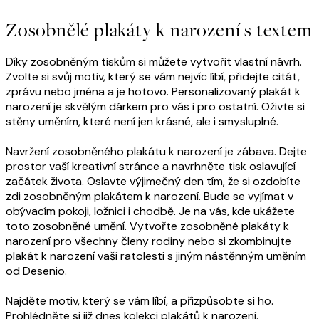
Zosobnělé plakáty k narození s textem
Díky zosobněným tiskům si můžete vytvořit vlastní návrh.
Zvolte si svůj motiv, který se vám nejvíc líbí, přidejte citát,
zprávu nebo jména a je hotovo. Personalizovaný plakát k
narození je skvělým dárkem pro vás i pro ostatní. Oživte si
stěny uměním, které není jen krásné, ale i smysluplné.
Navržení zosobněného plakátu k narození je zábava. Dejte
prostor vaší kreativní stránce a navrhněte tisk oslavující
začátek života. Oslavte výjimečný den tím, že si ozdobíte
zdi zosobněným plakátem k narození. Bude se vyjímat v
obývacím pokoji, ložnici i chodbě. Je na vás, kde ukážete
toto zosobněné umění. Vytvořte zosobněné plakáty k
narození pro všechny členy rodiny nebo si zkombinujte
plakát k narození vaší ratolesti s jiným nástěnným uměním
od Desenio.
Najděte motiv, který se vám líbí, a přizpůsobte si ho.
Prohlédněte si již dnes kolekci plakátů k narození.