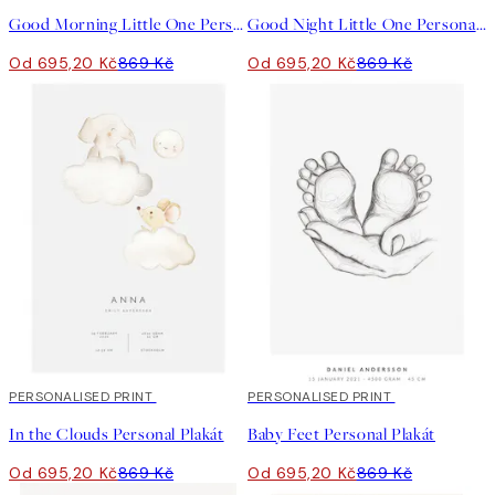
Good Morning Little One Personal Plakát
Good Night Little One Personal Plakát
Od 695,20 Kč
869 Kč
Od 695,20 Kč
869 Kč
20%*
PERSONALISED PRINT
20%*
PERSONALISED PRINT
In the Clouds Personal Plakát
Baby Feet Personal Plakát
Od 695,20 Kč
869 Kč
Od 695,20 Kč
869 Kč