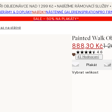
I OBJEDNÁVCE NAD 1 299 Kč • NABÍZÍME RÁMOVACÍ SLUŽBY •
NĚ
RÁMY & DOPLŇKY
NABÍDKY
NÁSTĚNNÉ GALERIE
INSPIRATION
PRO FIR
SALE - 50% NA PLAKÁTY*
az na plátně
Painted Walk Ob
888,30 Kč
1 
4.6
41
Hodnocení
Plakát
Vybrat velikost