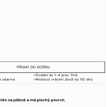
1 609,30 Kč
2 299 Kč
2 869,30 Kč
4 099 Kč
8 049,30 Kč
11 499 Kč
Bez rámu
PŘIDAT DO KOŠÍKU
Dodání do 1-4 prac. Dnů
a zdarma.
Možnost vrácení zboží do 90 dnů
štěn na plátně a má plochý povrch.