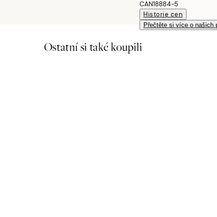
CAN18884-5
Historie cen
Přečtěte si více o našich
Ostatní si také koupili