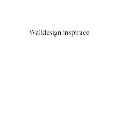
Cup of Espresso Plakát
Od 161 Kč
322 Kč
Walldesign inspirace