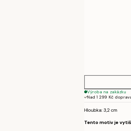
50x70 cm
70x100 cm
100x140 cm
Výroba na zakázku
Nad 1 299 Kč doprav
Hloubka: 3,2 cm
Tento motiv je vyti