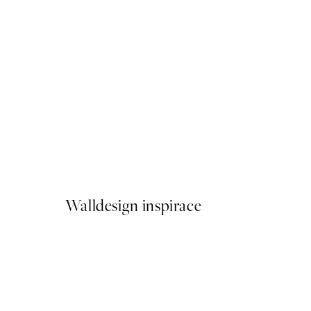
50%*
Vintage Parrotfish Plakát
Od 92 Kč
184 Kč
Walldesign inspirace