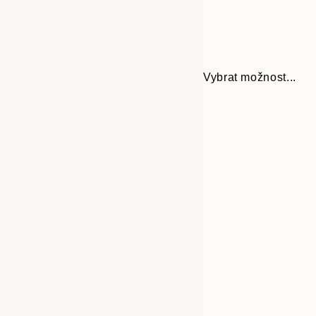
Vybrat možnost...
Frame
30x40 cm
options