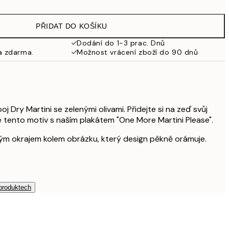
PŘIDAT DO KOŠÍKU
Dodání do 1-3 prac. Dnů
a zdarma.
Možnost vrácení zboží do 90 dnů
oj Dry Martini se zelenými olivami. Přidejte si na zeď svůj
e tento motiv s naším plakátem "One More Martini Please".
bílým okrajem kolem obrázku, který design pěkně orámuje.
 produktech