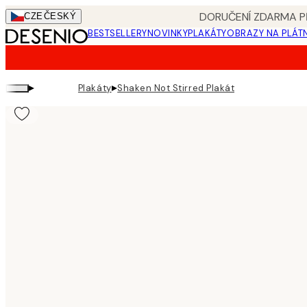
Skip
DORUČENÍ ZDARMA PŘ
CZE
ČESKÝ
to
BESTSELLERY
NOVINKY
PLAKÁTY
OBRAZY NA PLÁT
main
content.
▸
▸
Plakáty
Shaken Not Stirred Plakát