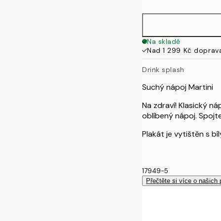
Na skladě
Nad 1 299 Kč doprav
Drink splash
Suchý nápoj Martini
Na zdraví! Klasický náp
oblíbený nápoj. Spojt
Plakát je vytištěn s 
17949-5
Přečtěte si více o našich