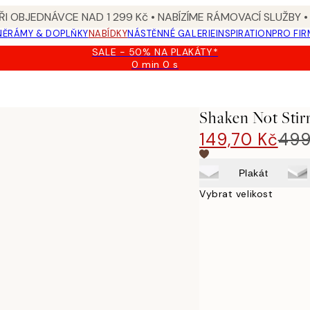
I OBJEDNÁVCE NAD 1 299 Kč • NABÍZÍME RÁMOVACÍ SLUŽBY •
NĚ
RÁMY & DOPLŇKY
NABÍDKY
NÁSTĚNNÉ GALERIE
INSPIRATION
PRO FIR
SALE - 50% NA PLAKÁTY*
0 min
0 s
Platné
do:
2026-
08-
Shaken Not Stir
09
149,70 Kč
499
Plakát
Vybrat velikost