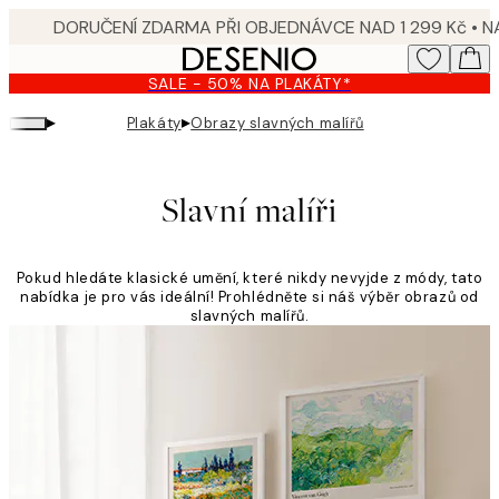
Skip
to
main
SALE - 50% NA PLAKÁTY*
content.
▸
▸
Plakáty
Obrazy slavných malířů
Slavní malíři
Pokud hledáte klasické umění, které nikdy nevyjde z módy, tato
nabídka je pro vás ideální! Prohlédněte si náš výběr obrazů od
slavných malířů.