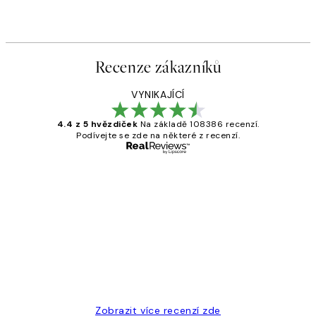
Recenze zákazníků
VYNIKAJÍCÍ
4.4 z 5 hvězdiček
Na základě 108386 recenzí.
Podívejte se zde na některé z recenzí.
Ověřený kupující
Recenze
zákazníků
Perfection
3 dub
Lucia D
Zobrazit více recenzí zde