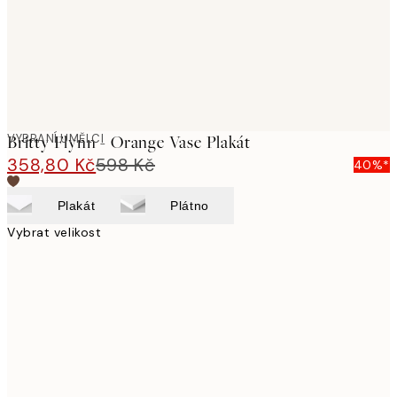
VYBRANÍ UMĚLCI
Britty Flynn - Orange Vase Plakát
358,80 Kč
598 Kč
40%*
Plakát
Plátno
Vybrat velikost