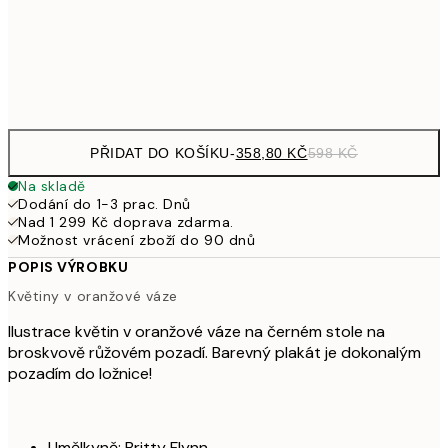
97
Frame
options
PŘIDAT DO KOŠÍKU
-
358,80 KČ
598 KČ
Na skladě
Dodání do 1-3 prac. Dnů
Nad 1 299 Kč doprava zdarma.
Možnost vrácení zboží do 90 dnů
POPIS VÝROBKU
Květiny v oranžové váze
Ilustrace květin v oranžové váze na černém stole na
broskvově růžovém pozadí. Barevný plakát je dokonalým
pozadím do ložnice!
Umělkyně: Britty Flynn