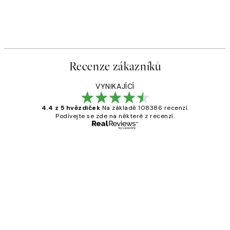
Recenze zákazníků
VYNIKAJÍCÍ
4.4 z 5 hvězdiček
Na základě 108386 recenzí.
Podívejte se zde na některé z recenzí.
Ověřený kupující
Recenze
zákazníků
Perfection
3 dub
Lucia D