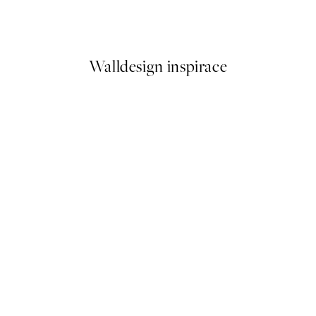
Od 299 Kč
598 Kč
Walldesign inspirace