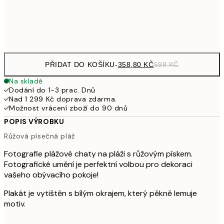
Frame
options
PŘIDAT DO KOŠÍKU
-
358,80 KČ
598 KČ
Na skladě
Dodání do 1-3 prac. Dnů
Nad 1 299 Kč doprava zdarma.
Možnost vrácení zboží do 90 dnů
POPIS VÝROBKU
Růžová písečná pláž
Fotografie plážové chaty na pláži s růžovým pískem.
Fotografické umění je perfektní volbou pro dekoraci
vašeho obývacího pokoje!
Plakát je vytištěn s bílým okrajem, který pěkně lemuje
motiv.