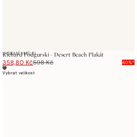
images
VYBRANÍ UMĚLCI
Richard Podgurski - Desert Beach Plakát
358,80 Kč
598 Kč
40%*
Vybrat velikost