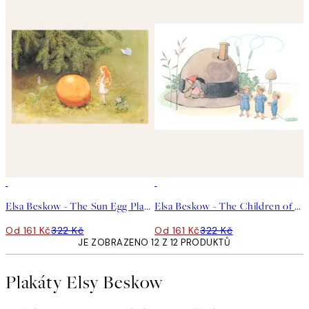
50%*
50%*
Elsa Beskow - The Sun Egg Plakát
Elsa Beskow - The Children of Hat Cottage Plakát
Od 161 Kč
322 Kč
Od 161 Kč
322 Kč
JE ZOBRAZENO 12 Z 12 PRODUKTŮ
Plakáty Elsy Beskow