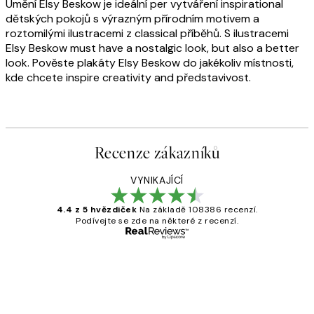
Umění Elsy Beskow je ideální per vytváření inspirational
dětských pokojů s výrazným přírodním motivem a
roztomilými ilustracemi z classical příběhů. S ilustracemi
Elsy Beskow must have a nostalgic look, but also a better
look. Pověste plakáty Elsy Beskow do jakékoliv místnosti,
kde chcete inspire creativity and představivost.
Recenze zákazníků
VYNIKAJÍCÍ
4.4 z 5 hvězdiček
Na základě 108386 recenzí.
Podívejte se zde na některé z recenzí.
Ověřený kupující
Recenze
zákazníků
Perfection