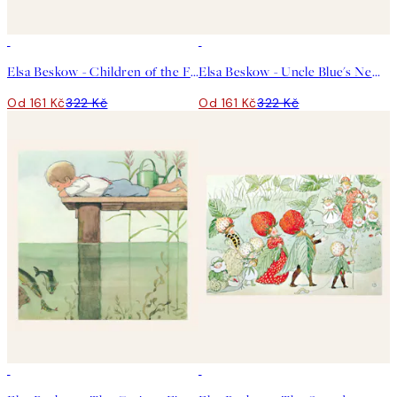
50%*
50%*
Elsa Beskow - Children of the Forest No3 Plakát
Elsa Beskow - Uncle Blue's New Boat Plakát
Od 161 Kč
322 Kč
Od 161 Kč
322 Kč
50%*
50%*