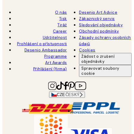
O nás
Desenio Art Advice
Tisk
Zákaznický servis
Tiráž
Sledování objednávky
Career
Obchodní podmínky
Udržitelnost
Zásady ochrany osobních
Prohlášení o přístupnosti
údajů
Desenio Ambassador
Cookies
Programme
Žádost o zrušení
objednávky
Art Awards
Spravovat soubory
Přihlášení (firma)
cookie
CZE
ČESKÝ