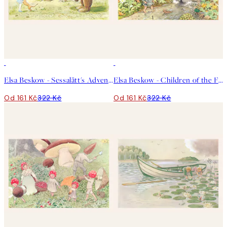
50%*
50%*
Elsa Beskow - Sessalätt's Adventure Plakát
Elsa Beskow - Children of the Forest No2 Plakát
Od 161 Kč
322 Kč
Od 161 Kč
322 Kč