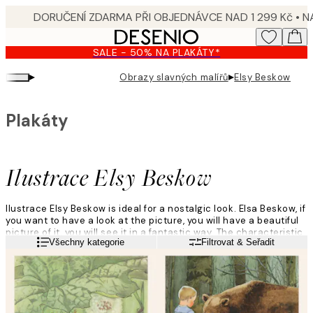
Skip
to
main
SALE - 50% NA PLAKÁTY*
content.
▸
▸
Obrazy slavných malířů
Elsy Beskow
Plakáty
Ilustrace Elsy Beskow
Ilustrace Elsy Beskow is ideal for a nostalgic look. Elsa Beskow, if
you want to have a look at the picture, you will have a beautiful
picture of it, you will see it in a fantastic way. The characteristic
Přečtěte si více
Všechny kategorie
Filtrovat & Seřadit
style is a Scandinavian style that can be inspired by Art
Nouveau.