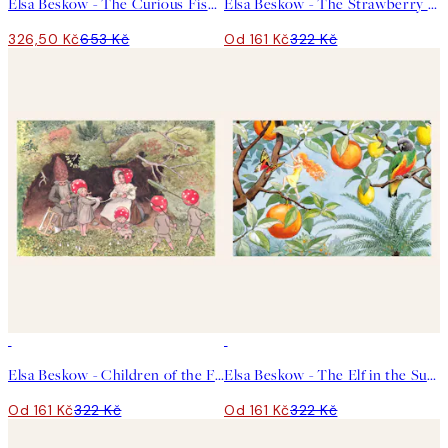
Elsa Beskow - The Curious Fish Plakát
Elsa Beskow - The Strawberry Family Plakát
326,50 Kč
653 Kč
Od 161 Kč
322 Kč
50%*
50%*
Elsa Beskow - Children of the Forest No1 Plakát
Elsa Beskow - The Elf in the Sun Land Plakát
Od 161 Kč
322 Kč
Od 161 Kč
322 Kč