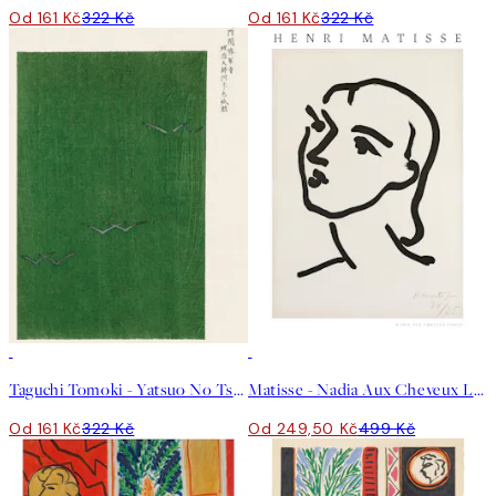
Od 161 Kč
322 Kč
Od 161 Kč
322 Kč
50%*
50%*
Taguchi Tomoki - Yatsuo No Tsubaki Green Plakát
Matisse - Nadia Aux Cheveux Lisses Plakát
Od 161 Kč
322 Kč
Od 249,50 Kč
499 Kč