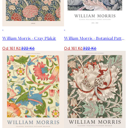
50%*
50%*
William Morris - Cray Plakát
William Morris - Botanical Pattern Plakát
Od 161 Kč
322 Kč
Od 161 Kč
322 Kč