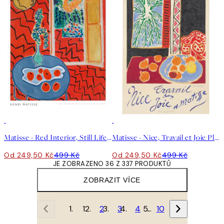
50%*
50%*
Matisse - Red Interior, Still Life on a Blue Table Plakát
Matisse - Nice, Travail et Joie Plakát
Od 249,50 Kč
499 Kč
Od 249,50 Kč
499 Kč
JE ZOBRAZENO 36 Z 337 PRODUKTŮ
ZOBRAZIT VÍCE
1
2
3
4
…
10