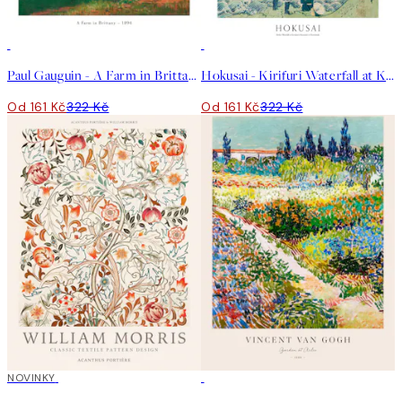
50%*
50%*
Paul Gauguin - A Farm in Brittany Plakát
Hokusai - Kirifuri Waterfall at Kurokami Mountain in Shimotsuke Plakát
Od 161 Kč
322 Kč
Od 161 Kč
322 Kč
NOVINKY
50%*