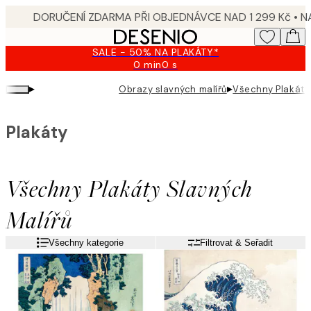
Skip
to
main
SALE - 50% NA PLAKÁTY*
content.
0 min
0 s
Platné
do:
▸
▸
Obrazy slavných malířů
Všechny Plakáty 
2026-
08-
10
Plakáty
Všechny Plakáty Slavných
Malířů
Všechny kategorie
Filtrovat & Seřadit