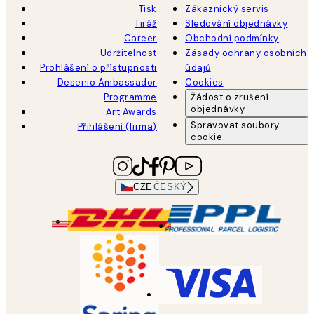
Tisk
Zákaznický servis
Tiráž
Sledování objednávky
Career
Obchodní podmínky
Udržitelnost
Zásady ochrany osobních
Prohlášení o přístupnosti
údajů
Desenio Ambassador
Cookies
Programme
Žádost o zrušení
objednávky
Art Awards
Spravovat soubory
Přihlášení (firma)
cookie
CZE
ČESKÝ