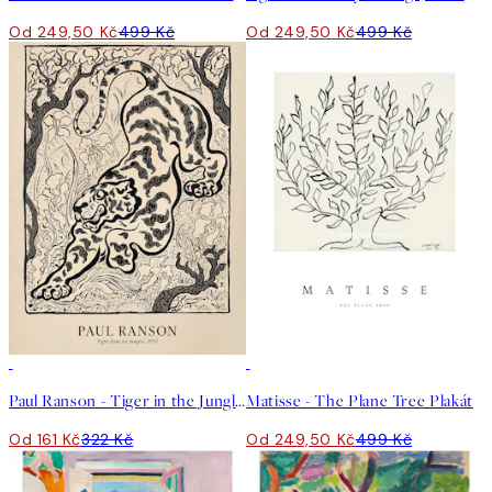
Od 249,50 Kč
499 Kč
Od 249,50 Kč
499 Kč
50%*
50%*
Paul Ranson - Tiger in the Jungle Plakát
Matisse - The Plane Tree Plakát
Od 161 Kč
322 Kč
Od 249,50 Kč
499 Kč