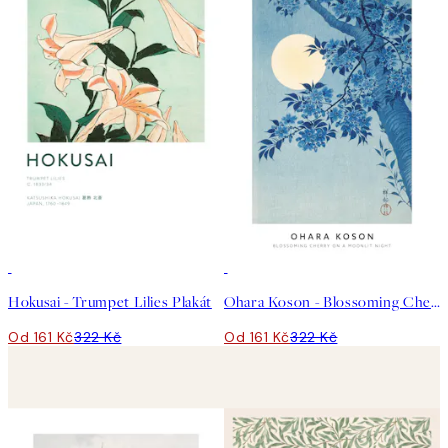
50%*
50%*
Hokusai - Trumpet Lilies Plakát
Ohara Koson - Blossoming Cherry on a Moonlit Night Plakát
Od 161 Kč
322 Kč
Od 161 Kč
322 Kč