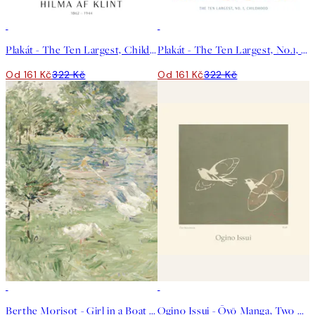
50%*
50%*
Plakát - The Ten Largest, Childhood, No.2 by Hilma af Klint
Plakát - The Ten Largest, No.1, Childhood by Hilma af Klint
Od 161 Kč
322 Kč
Od 161 Kč
322 Kč
50%*
50%*
Berthe Morisot - Girl in a Boat with Geese Plakát
Ogino Issui - Ōyō Manga, Two Birds Plakát