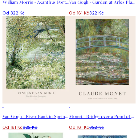
William Morris - Acanthus Portière Plakát
Van Gogh - Garden at Arles Plakát
Od 322 Kč
Od 161 Kč
322 Kč
50%*
50%*
Van Gogh - River Bank in Springtime Plakát
Monet - Bridge over a Pond of Water Lilies Plakát
Od 161 Kč
322 Kč
Od 161 Kč
322 Kč