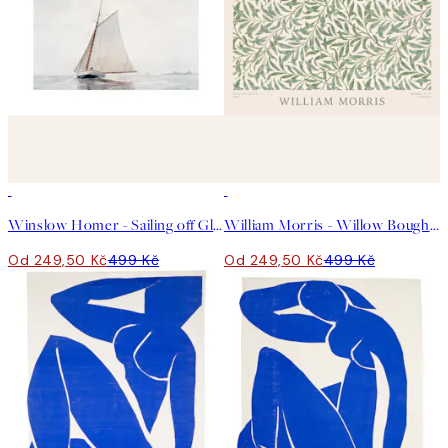
50%*
50%*
Winslow Homer - Sailing off Gloucester Plakát
William Morris - Willow Bough Landscape Plakát
Od 249,50 Kč
499 Kč
Od 249,50 Kč
499 Kč