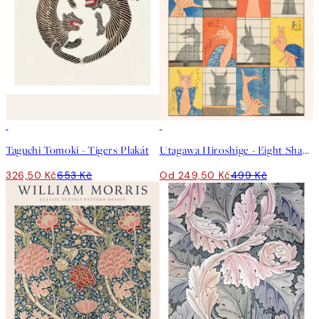
50%*
50%*
Taguchi Tomoki - Tigers Plakát
Utagawa Hiroshige - Eight Shadow Figures Plakát
326,50 Kč
653 Kč
Od 249,50 Kč
499 Kč