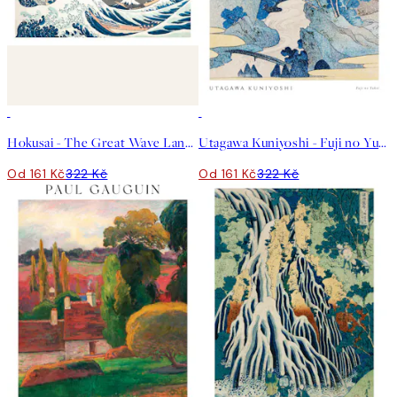
50%*
50%*
Hokusai - The Great Wave Landscape Plakát
Utagawa Kuniyoshi - Fuji no Yukei Plakát
Od 161 Kč
322 Kč
Od 161 Kč
322 Kč