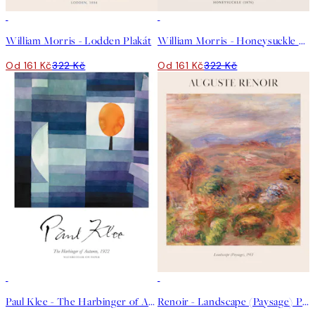
50%*
50%*
William Morris - Lodden Plakát
William Morris - Honeysuckle Plakát
Od 161 Kč
322 Kč
Od 161 Kč
322 Kč
50%*
50%*
Paul Klee - The Harbinger of Autumn Plakát
Renoir - Landscape (Paysage) Plakát