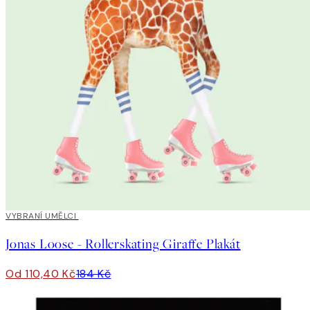
40%*
VYBRANÍ UMĚLCI
Jonas Loose - Rollerskating Giraffe Plakát
Od 110,40 Kč
184 Kč