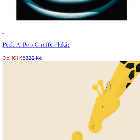
50%*
Peek-A-Boo Giraffe Plakát
Od 161 Kč
322 Kč