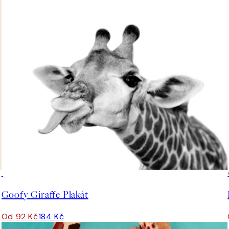
50%*
Goofy Giraffe Plakát
Od 92 Kč
184 Kč