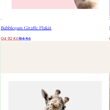
50%*
Bubblegum Giraffe Plakát
Od 92 Kč
184 Kč