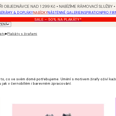
I OBJEDNÁVCE NAD 1 299 Kč • NABÍZÍME RÁMOVACÍ SLUŽBY •
NĚ
RÁMY & DOPLŇKY
NABÍDKY
NÁSTĚNNÉ GALERIE
INSPIRATION
PRO FIR
SALE - 50% NA PLAKÁTY*
ZENÍ
▸
řaty
Plakáty s žirafami
e to, co ve svém domě potřebujeme. Umění s motivem žirafy oživí každ
u jak v černobílém i barevném zpracování.