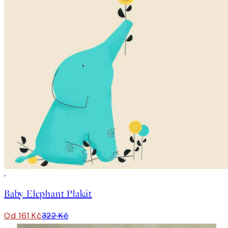
50%*
Baby Elephant Plakát
Od 161 Kč
322 Kč