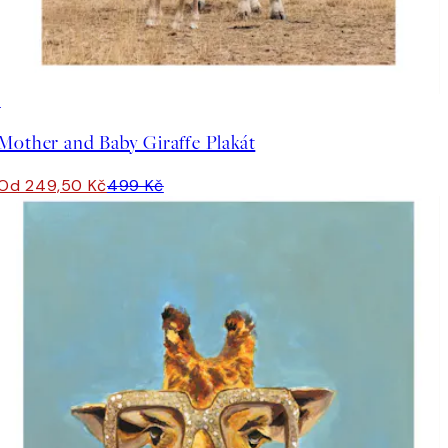
50%*
Mother and Baby Giraffe Plakát
Od 249,50 Kč
499 Kč