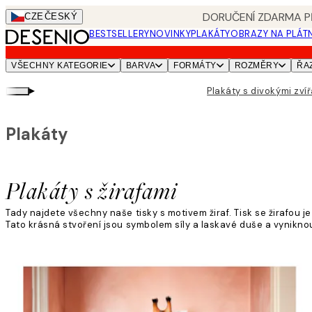
Skip
DORUČENÍ ZDARMA PŘ
CZE
ČESKÝ
to
BESTSELLERY
NOVINKY
PLAKÁTY
OBRAZY NA PLÁT
main
content.
VŠECHNY KATEGORIE
BARVA
FORMÁTY
ROZMĚRY
ŘA
▸
Plakáty s divokými zví
Plakáty
Plakáty s žirafami
Tady najdete všechny naše tisky s motivem žiraf. Tisk se žirafou j
Tato krásná stvoření jsou symbolem síly a laskavé duše a vynikno
Přečtěte si více