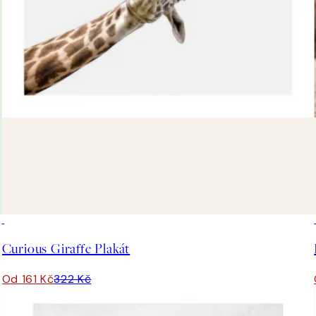
50%*
Curious Giraffe Plakát
Od 161 Kč
322 Kč