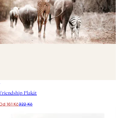
50%*
Friendship Plakát
Od 161 Kč
322 Kč