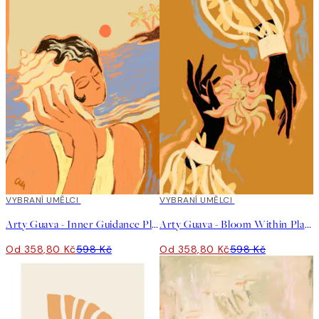
40%*
VYBRANÍ UMĚLCI
40%*
VYBRANÍ UMĚLCI
Arty Guava - Inner Guidance Plakát
Arty Guava - Bloom Within Plakát
Od 358,80 Kč
598 Kč
Od 358,80 Kč
598 Kč