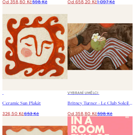
Od 358,80 Kč
598 Kč
Od 658,20 Kč
1 097 Kč
50%*
40%*
VYBRANÍ UMĚLCI
Ceramic Sun Plakát
Britney Turner - Le Club Soleil Plakát
326,50 Kč
653 Kč
Od 358,80 Kč
598 Kč