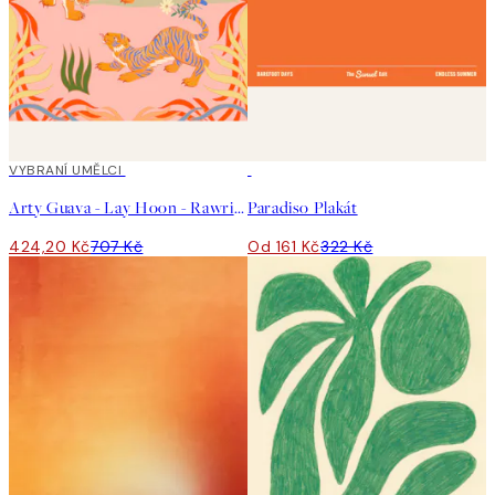
40%*
VYBRANÍ UMĚLCI
50%*
Arty Guava - Lay Hoon - Rawring Playmates Plakát
Paradiso Plakát
424,20 Kč
707 Kč
Od 161 Kč
322 Kč