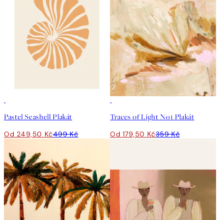
50%*
50%*
Pastel Seashell Plakát
Traces of Light No1 Plakát
Od 249,50 Kč
499 Kč
Od 179,50 Kč
359 Kč