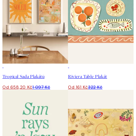
-40%
50%*
Tropical Sada Plakátů
Riviera Table Plakát
Od 658,20 Kč
1 097 Kč
Od 161 Kč
322 Kč