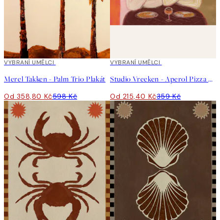
40%*
VYBRANÍ UMĚLCI
40%*
VYBRANÍ UMĚLCI
Merel Takken - Palm Trio Plakát
Studio Vreeken - Aperol Pizza Party Plakát
Od 358,80 Kč
598 Kč
Od 215,40 Kč
359 Kč