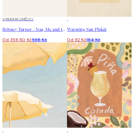
40%*
VYBRANÍ UMĚLCI
50%*
Britney Turner - You, Me and the Sea Plakát
Warming Sun Plakát
Od 358,80 Kč
598 Kč
Od 92 Kč
184 Kč
50%*
50%*