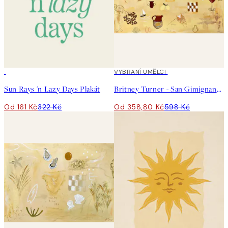
50%*
40%*
VYBRANÍ UMĚLCI
Sun Rays 'n Lazy Days Plakát
Britney Turner - San Gimignano Plakát
Od 161 Kč
322 Kč
Od 358,80 Kč
598 Kč