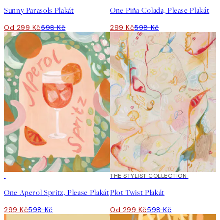
Sunny Parasols Plakát
One Piña Colada, Please Plakát
Od 299 Kč
598 Kč
299 Kč
598 Kč
50%*
50%*
THE STYLIST COLLECTION
One Aperol Spritz, Please Plakát
Plot Twist Plakát
299 Kč
598 Kč
Od 299 Kč
598 Kč