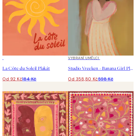
50%*
40%*
VYBRANÍ UMĚLCI
La Côte du Soleil Plakát
Studio Vreeken - Banana Girl Plakát
Od 92 Kč
184 Kč
Od 358,80 Kč
598 Kč