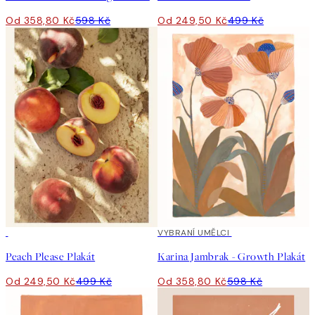
Od 358,80 Kč
598 Kč
Od 249,50 Kč
499 Kč
50%*
40%*
VYBRANÍ UMĚLCI
Peach Please Plakát
Karina Jambrak - Growth Plakát
Od 249,50 Kč
499 Kč
Od 358,80 Kč
598 Kč