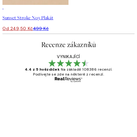
50%*
Sunset Stroke No3 Plakát
Od 249,50 Kč
499 Kč
Recenze zákazníků
VYNIKAJÍCÍ
4.4 z 5 hvězdiček
Na základě 108386 recenzí.
Podívejte se zde na některé z recenzí.
Ověřený kupující
Recenze
zákazníků
Perfection
3 dub
Lucia D