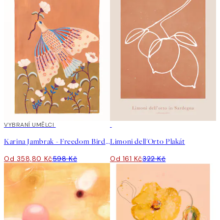
40%*
VYBRANÍ UMĚLCI
50%*
Karina Jambrak - Freedom Bird Plakát
Limoni dell'Orto Plakát
Od 358,80 Kč
598 Kč
Od 161 Kč
322 Kč