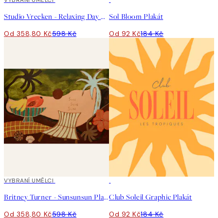
40%*
VYBRANÍ UMĚLCI
50%*
Studio Vreeken - Relaxing Day No2 Plakát
Sol Bloom Plakát
Od 358,80 Kč
598 Kč
Od 92 Kč
184 Kč
40%*
VYBRANÍ UMĚLCI
50%*
Britney Turner - Sunsunsun Plakát
Club Soleil Graphic Plakát
Od 358,80 Kč
598 Kč
Od 92 Kč
184 Kč