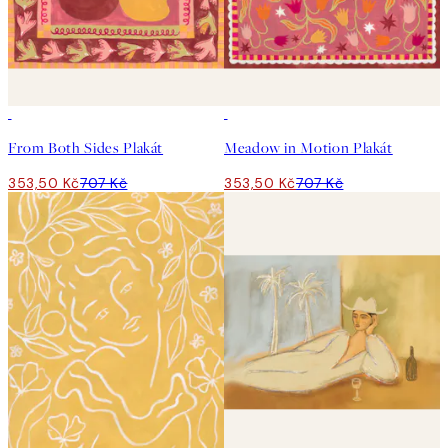
50%*
50%*
From Both Sides Plakát
Meadow in Motion Plakát
353,50 Kč
707 Kč
353,50 Kč
707 Kč