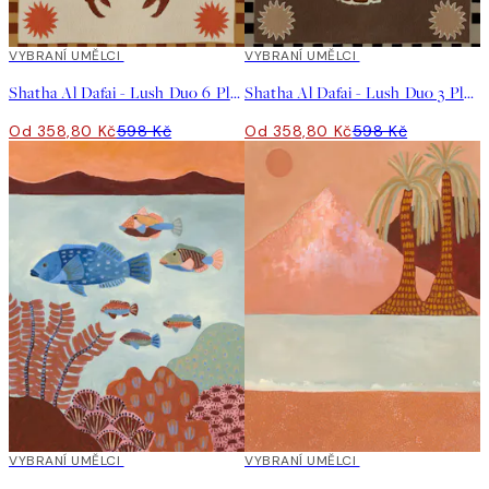
40%*
VYBRANÍ UMĚLCI
40%*
VYBRANÍ UMĚLCI
Shatha Al Dafai - Lush Duo 6 Plakát
Shatha Al Dafai - Lush Duo 3 Plakát
Od 358,80 Kč
598 Kč
Od 358,80 Kč
598 Kč
40%*
VYBRANÍ UMĚLCI
40%*
VYBRANÍ UMĚLCI