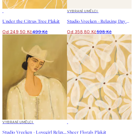
50%*
40%*
VYBRANÍ UMĚLCI
Under the Citrus Tree Plakát
Studio Vreeken - Relaxing Day No1 Plakát
Od 249,50 Kč
499 Kč
Od 358,80 Kč
598 Kč
40%*
VYBRANÍ UMĚLCI
50%*
Studio Vreeken - Lovegirl Relaxing Day No2 Plakát
Sheer Florals Plakát