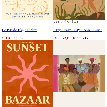
50%*
40%*
VYBRANÍ UMĚLCI
Le Bar de Plage Plakát
Arty Guava - Lay Hoon - Dance With Tiger Plakát
Od 161 Kč
322 Kč
Od 358,80 Kč
598 Kč