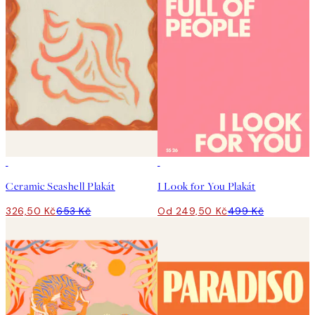
50%*
50%*
Ceramic Seashell Plakát
I Look for You Plakát
326,50 Kč
653 Kč
Od 249,50 Kč
499 Kč