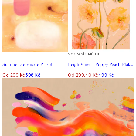
50%*
40%*
VYBRANÍ UMĚLCI
Summer Serenade Plakát
Leigh Viner - Poppy Peach Plakát
Od 299 Kč
598 Kč
Od 299,40 Kč
499 Kč