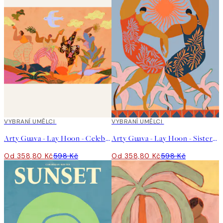
40%*
VYBRANÍ UMĚLCI
40%*
VYBRANÍ UMĚLCI
Arty Guava - Lay Hoon - Celebration Plakát
Arty Guava - Lay Hoon - Sisterhood Plakát
Od 358,80 Kč
598 Kč
Od 358,80 Kč
598 Kč