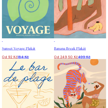
50%*
50%*
Sunset Voyage Plakát
Banana Break Plakát
Od 92 Kč
184 Kč
Od 249,50 Kč
499 Kč