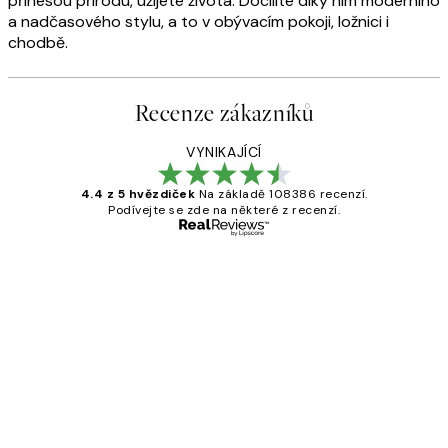
přinesou přírodu, užijete života. Docílíte díky nim moderního
a nadčasového stylu, a to v obývacím pokoji, ložnici i
chodbě.
Recenze zákazníků
VYNIKAJÍCÍ
4.4 z 5 hvězdiček
Na základě 108386 recenzí.
Podívejte se zde na některé z recenzí.
Ověřený kupující
Recenze
zákazníků
Perfection
3 dub
Lucia D