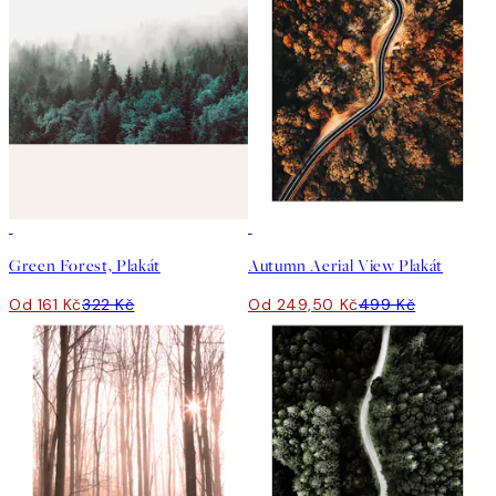
50%*
50%*
Green Forest, Plakát
Autumn Aerial View Plakát
Od 161 Kč
322 Kč
Od 249,50 Kč
499 Kč