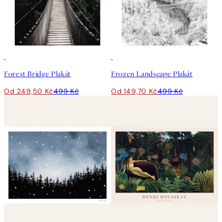
50%*
-70%
Outlet
Forest Bridge Plakát
Frozen Landscape Plakát
Od 249,50 Kč
499 Kč
Od 149,70 Kč
499 Kč