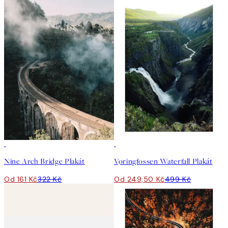
50%*
50%*
Nine Arch Bridge Plakát
Vøringfossen Waterfall Plakát
Od 161 Kč
322 Kč
Od 249,50 Kč
499 Kč