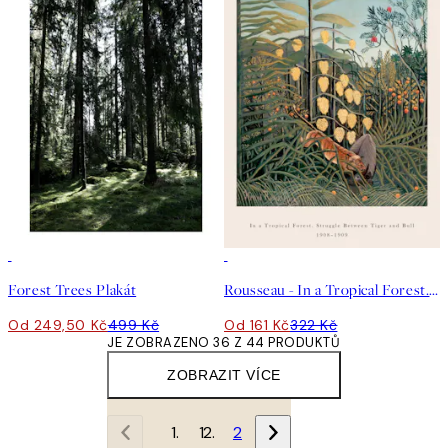
50%*
50%*
Forest Trees Plakát
Rousseau - In a Tropical Forest. Struggle Between Tiger and Bull Plakát
Od 249,50 Kč
499 Kč
Od 161 Kč
322 Kč
JE ZOBRAZENO 36 Z 44 PRODUKTŮ
ZOBRAZIT VÍCE
1
2