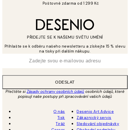
Poštovné zdarma od 1 299 Kč
PŘIDEJTE SE K NAŠEMU SVĚTU UMĚNÍ
Přihlašte se k odběru našeho newsletteru a získejte 15 % slevu
na tisky při dalším nákupu.
*
Email
ODESLAT
Přečtěte si
Zásady ochrany osobních údajů
osobních údajů, které
popisují naše postupy při zpracovávání vašich údajů
O nás
Desenio Art Advice
Tisk
Zákaznický servis
Tiráž
Sledování objednávky
Career
Obchodní podmínky