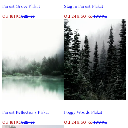
Forest Grove Plakát
Stag In Forest Plakát
Od 161 Kč
322 Kč
Od 249,50 Kč
499 Kč
50%*
50%*
Forest Reflections Plakát
Foggy Woods Plakát
Od 161 Kč
322 Kč
Od 249,50 Kč
499 Kč