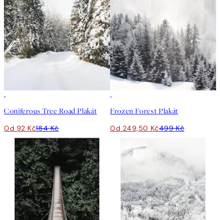
50%*
50%*
Coniferous Tree Road Plakát
Frozen Forest Plakát
Od 92 Kč
184 Kč
Od 249,50 Kč
499 Kč