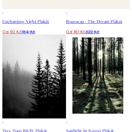
50%*
50%*
Enchanting Night Plakát
Rousseau - The Dream Plakát
Od 92 Kč
184 Kč
Od 161 Kč
322 Kč
50%*
50%*
Tree Tops B&W Plakát
Sunlight In Forest Plakát