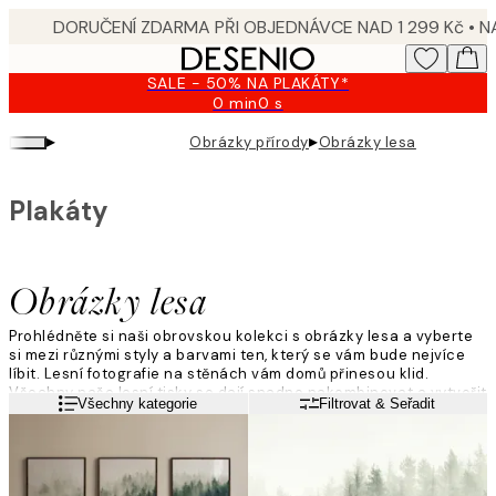
Skip
to
main
SALE - 50% NA PLAKÁTY*
content.
0 min
0 s
Platné
do:
▸
▸
Obrázky přírody
Obrázky lesa
2026-
08-
10
Plakáty
Obrázky lesa
Prohlédněte si naši obrovskou kolekci s obrázky lesa a vyberte
si mezi různými styly a barvami ten, který se vám bude nejvíce
líbit. Lesní fotografie na stěnách vám domů přinesou klid.
Všechny naše lesní tisky se dají snadno nakombinovat a vytvořit
Přečtěte si více
Všechny kategorie
Filtrovat & Seřadit
z nich obrazovou stěnu v zemitých tónech.