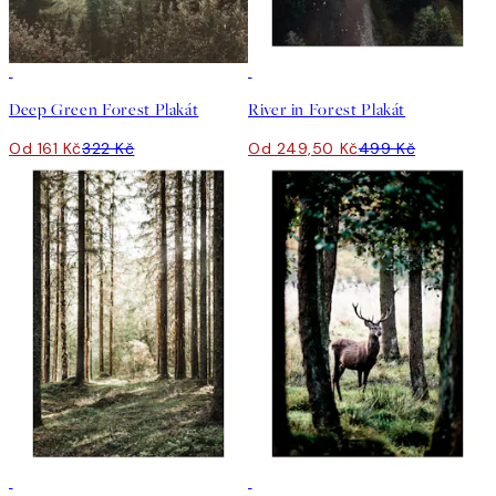
50%*
50%*
Deep Green Forest Plakát
River in Forest Plakát
Od 161 Kč
322 Kč
Od 249,50 Kč
499 Kč
50%*
50%*