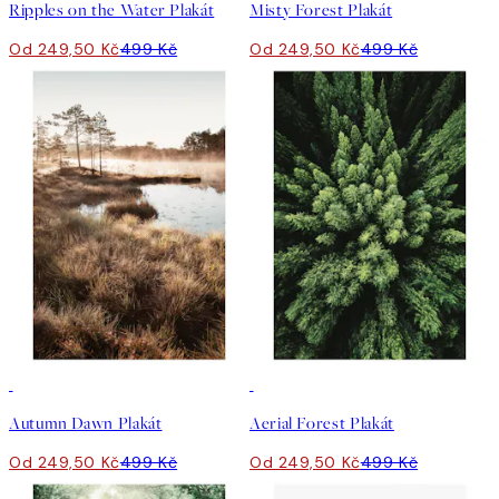
Ripples on the Water Plakát
Misty Forest Plakát
Od 249,50 Kč
499 Kč
Od 249,50 Kč
499 Kč
50%*
50%*
Autumn Dawn Plakát
Aerial Forest Plakát
Od 249,50 Kč
499 Kč
Od 249,50 Kč
499 Kč