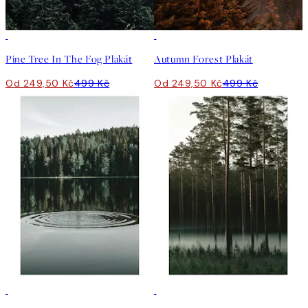
50%*
50%*
Pine Tree In The Fog Plakát
Autumn Forest Plakát
Od 249,50 Kč
499 Kč
Od 249,50 Kč
499 Kč
50%*
50%*