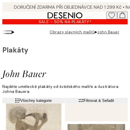
Skip
to
main
SALE - 50% NA PLAKÁTY*
content.
▸
▸
Obrazy slavných malířů
John Bauer
Plakáty
John Bauer
Najděte umělecké plakáty od švédského malíře a ilustrátora
Johna Bauera.
Je známý především díky svým ilustracím prvních vydání „Mezi
Přečtěte si více
Všechny kategorie
Filtrovat & Seřadit
skřítky a trolly“.