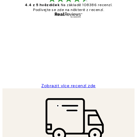
4.4 z 5 hvězdiček
Na základě 108386 recenzí.
Podívejte se zde na některé z recenzí.
Ověřený kupující
Recenze
zákazníků
Perfection
3 dub
Lucia D
Zobrazit více recenzí zde