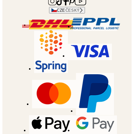
CZE
ČESKÝ