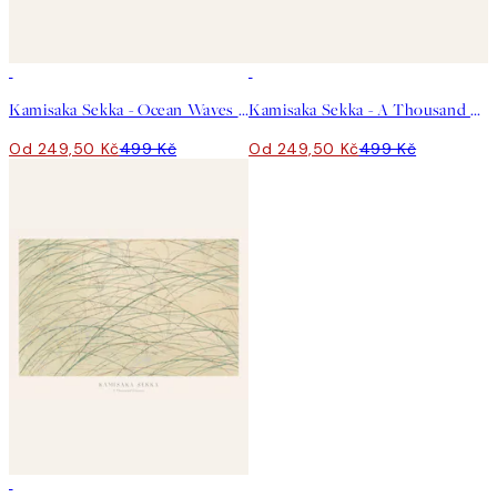
50%*
50%*
Kamisaka Sekka - Ocean Waves From Momoyogusa Plakát
Kamisaka Sekka - A Thousand Grasses Pl.09 Plakát
Od 249,50 Kč
499 Kč
Od 249,50 Kč
499 Kč
50%*