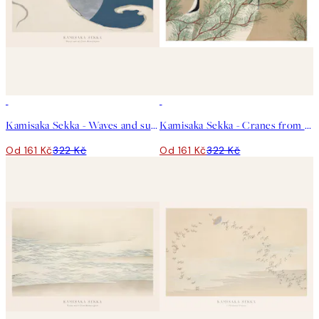
50%*
50%*
Kamisaka Sekka - Waves and sun from Momoyogusa Plakát
Kamisaka Sekka - Cranes from Momoyogusa Plakát
Od 161 Kč
322 Kč
Od 161 Kč
322 Kč