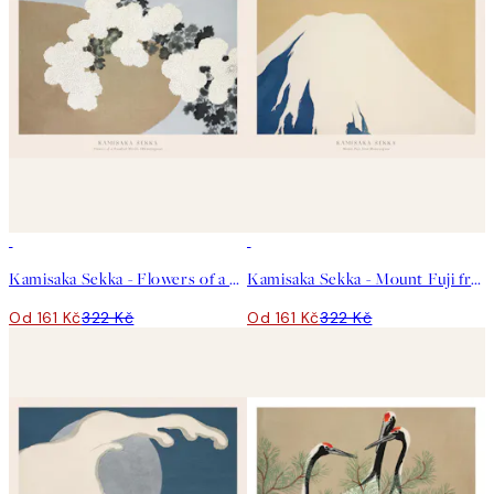
50%*
50%*
Kamisaka Sekka - Flowers of a Hundred Worlds (Momoyogusa) Plakát
Kamisaka Sekka - Mount Fuji from Momoyogusa Plakát
Od 161 Kč
322 Kč
Od 161 Kč
322 Kč