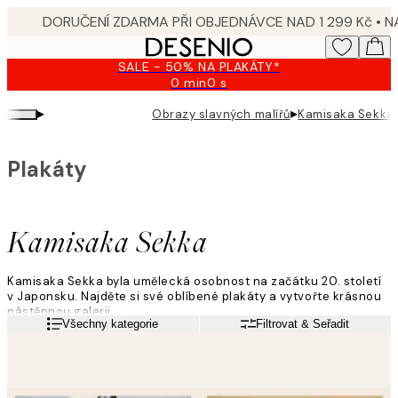
Skip
to
main
SALE - 50% NA PLAKÁTY*
content.
0 min
0 s
Platné
do:
▸
▸
Obrazy slavných malířů
Kamisaka Sekka
2026-
08-
09
Plakáty
Kamisaka Sekka
Kamisaka Sekka byla umělecká osobnost na začátku 20. století
v Japonsku. Najděte si své oblíbené plakáty a vytvořte krásnou
nástěnnou galerii.
Přečtěte si více
Všechny kategorie
Filtrovat & Seřadit