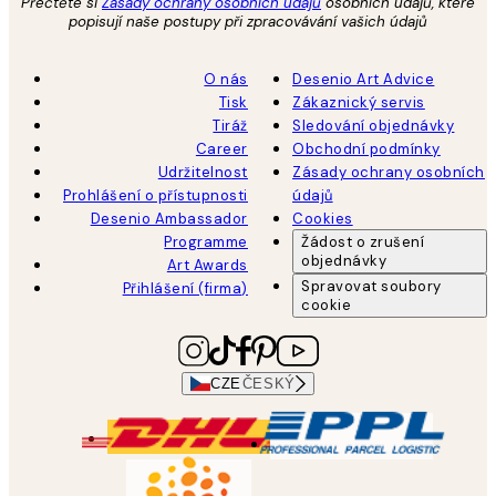
Přečtěte si
Zásady ochrany osobních údajů
osobních údajů, které
popisují naše postupy při zpracovávání vašich údajů
O nás
Desenio Art Advice
Tisk
Zákaznický servis
Tiráž
Sledování objednávky
Career
Obchodní podmínky
Udržitelnost
Zásady ochrany osobních
Prohlášení o přístupnosti
údajů
Desenio Ambassador
Cookies
Programme
Žádost o zrušení
objednávky
Art Awards
Spravovat soubory
Přihlášení (firma)
cookie
CZE
ČESKÝ