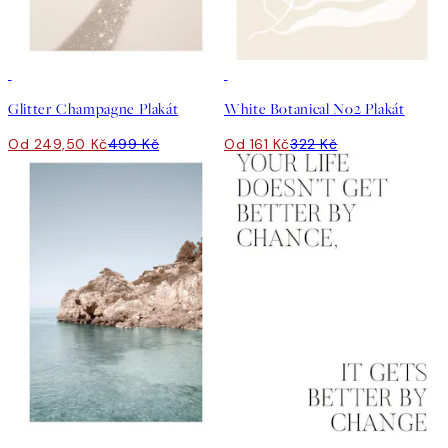
50%*
50%*
Glitter Champagne Plakát
White Botanical No2 Plakát
Od 249,50 Kč
499 Kč
Od 161 Kč
322 Kč
50%*
50%*