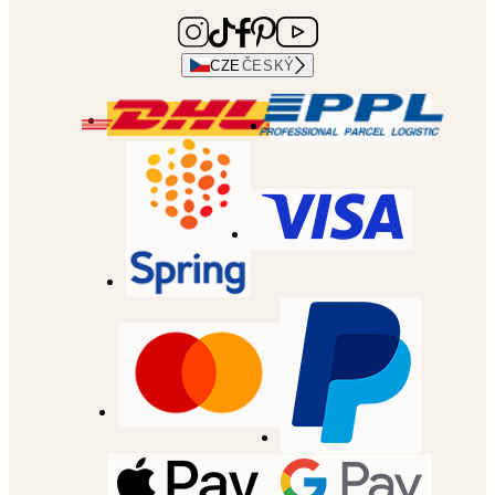
CZE
ČESKÝ