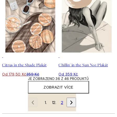
50%*
Citrus in the Shade Plakát
Chillin' in the Sun No1 Plakát
Od 179,50 Kč
359 Kč
Od 359 Kč
JE ZOBRAZENO 36 Z 46 PRODUKTŮ
ZOBRAZIT VÍCE
1
2