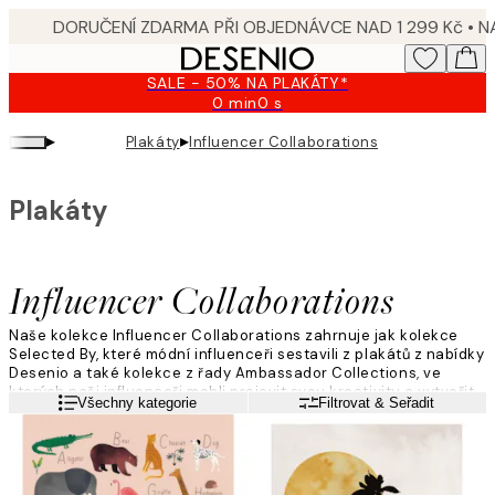
Skip
to
main
SALE - 50% NA PLAKÁTY*
content.
0 min
0 s
Platné
do:
▸
▸
Plakáty
Influencer Collaborations
2026-
08-
09
Plakáty
Influencer Collaborations
Naše kolekce Influencer Collaborations zahrnuje jak kolekce
Selected By, které módní influenceři sestavili z plakátů z nabídky
Desenio a také kolekce z řady Ambassador Collections, ve
kterých naši influenceři mohli projevit svou kreativitu a vytvořit
Přečtěte si více
Všechny kategorie
Filtrovat & Seřadit
své vlastní kolekce. Prohlédněte si kolekce a najděte ty nejhezčí
plakáty z nich právě nyní!