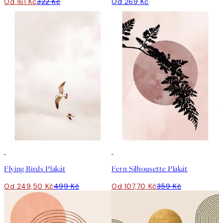
Od 161 Kč
322 Kč
Od 269 Kč
50%*
-70%
Outlet
Flying Birds Plakát
Fern Silhousette Plakát
Od 249,50 Kč
499 Kč
Od 107,70 Kč
359 Kč