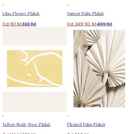
50%*
50%*
Lilac Flower Plakát
Sunset Palm Plakát
Od 161 Kč
322 Kč
Od 249,50 Kč
499 Kč
50%*
Yellow Body Pose Plakát
Pleated Palm Plakát