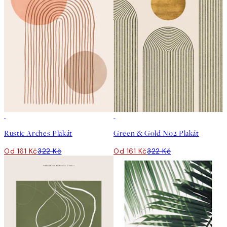
50%*
50%*
Rustic Arches Plakát
Green & Gold No2 Plakát
Od 161 Kč
322 Kč
Od 161 Kč
322 Kč