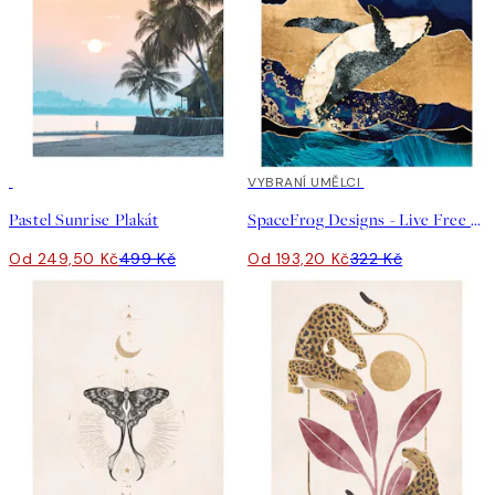
50%*
40%*
VYBRANÍ UMĚLCI
Pastel Sunrise Plakát
SpaceFrog Designs - Live Free Plakát
Od 249,50 Kč
499 Kč
Od 193,20 Kč
322 Kč