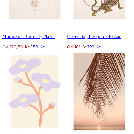
50%*
50%*
Moon Star Butterfly Plakát
Crouching Leopards Plakát
Od 179,50 Kč
359 Kč
Od 161 Kč
322 Kč