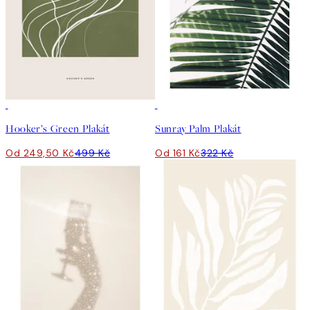
50%*
50%*
Hooker’s Green Plakát
Sunray Palm Plakát
Od 249,50 Kč
499 Kč
Od 161 Kč
322 Kč