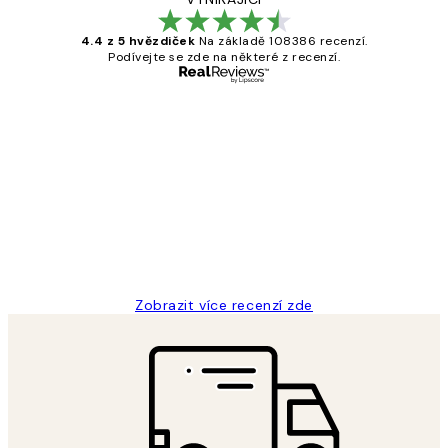
4.4 z 5 hvězdiček
Na základě 108386 recenzí.
Podívejte se zde na některé z recenzí.
Ověřený kupující
Recenze
zákazníků
Perfection
3 dub
Lucia D
Zobrazit více recenzí zde