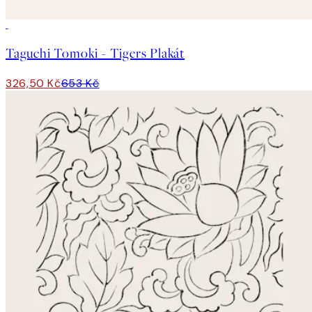
50%*
Taguchi Tomoki - Tigers Plakát
326,50 Kč
653 Kč