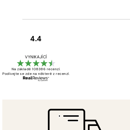
4.4
Recenze
zákazníků
Perfection
VYNIKAJÍCÍ
Na základě 108386 recenzí.
Podívejte se zde na některé z recenzí.
3 dub
Lucia D