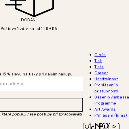
DODÁNÍ
Poštovné zdarma od 1 299 Kč
O nás
Tisk
Tiráž
Career
 15 % slevu na tisky při dalším nákupu.
Udržitelnost
Prohlášení o
přístupnosti
Desenio Ambassa
Programme
Art Awards
 které popisují naše postupy při zpracovávání
Přihlášení (firma)