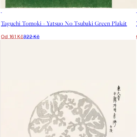
50%*
Taguchi Tomoki - Yatsuo No Tsubaki Green Plakát
Od 161 Kč
322 Kč