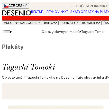
Skip
DORUČENÍ ZDARMA PŘ
CZE
ČESKÝ
to
BESTSELLERY
NOVINKY
PLAKÁTY
OBRAZY NA PLÁT
main
content.
VŠECHNY KATEGORIE
BARVA
FORMÁTY
ROZMĚRY
ŘA
▸
▸
Obrazy slavných malířů
Taguchi Tomoki
Plakáty
Taguchi Tomoki
Objevte umění Taguchi Tomokiho na Desenio. Tato abstraktní a dře