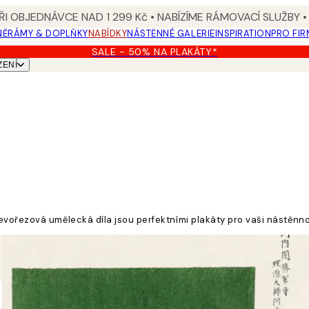
I OBJEDNÁVCE NAD 1 299 Kč • NABÍZÍME RÁMOVACÍ SLUŽBY •
NĚ
RÁMY & DOPLŇKY
NABÍDKY
NÁSTĚNNÉ GALERIE
INSPIRATION
PRO FIR
SALE - 50% NA PLAKÁTY*
ZENÍ
vořezová umělecká díla jsou perfektními plakáty pro vaši nástěnnou