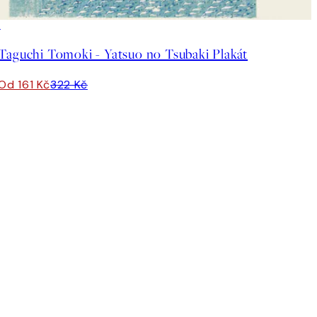
50%*
Taguchi Tomoki - Yatsuo no Tsubaki Plakát
Od 161 Kč
322 Kč