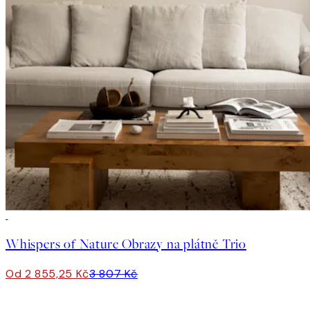
-25%
Whispers of Nature Obrazy na plátně Trio
Od 2 855,25 Kč
3 807 Kč