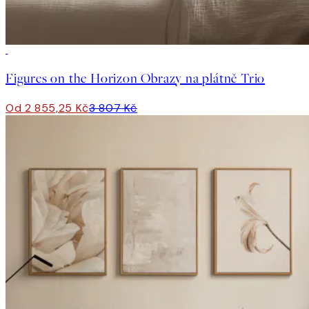
-25%
Figures on the Horizon Obrazy na plátně Trio
Od 2 855,25 Kč
3 807 Kč