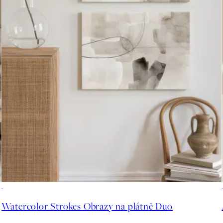
-25%
Watercolor Strokes Obrazy na plátně Duo