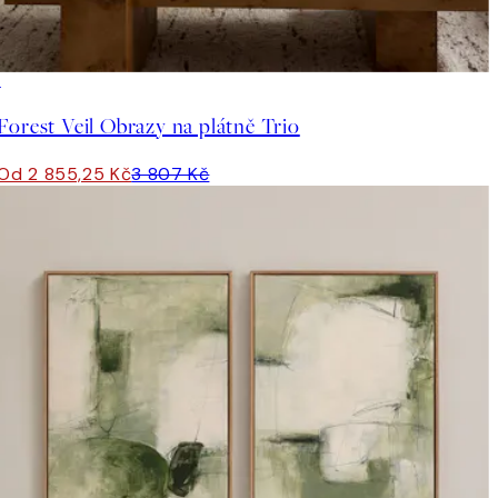
-25%
Forest Veil Obrazy na plátně Trio
Od 2 855,25 Kč
3 807 Kč