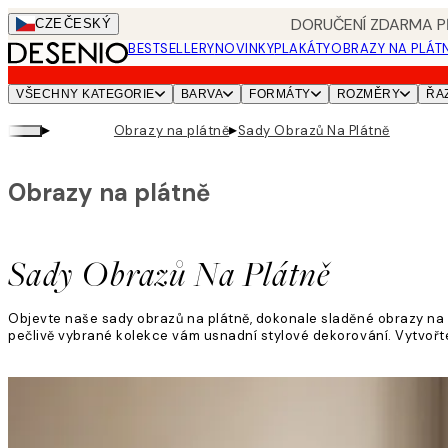
Skip
DORUČENÍ ZDARMA PŘ
CZE
ČESKÝ
to
BESTSELLERY
NOVINKY
PLAKÁTY
OBRAZY NA PLÁT
main
content.
VŠECHNY KATEGORIE
BARVA
FORMÁTY
ROZMĚRY
ŘA
▸
▸
Obrazy na plátně
Sady Obrazů Na Plátně
Obrazy na plátně
Sady Obrazů Na Plátně
Objevte naše sady obrazů na plátně, dokonale sladěné obrazy na p
pečlivě vybrané kolekce vám usnadní stylové dekorování. Vytvoř
Přečtěte si více