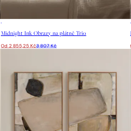
-25%
Midnight Ink Obrazy na plátně Trio
Od 2 855,25 Kč
3 807 Kč