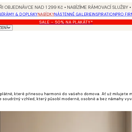
I OBJEDNÁVCE NAD 1 299 Kč • NABÍZÍME RÁMOVACÍ SLUŽBY •
NĚ
RÁMY & DOPLŇKY
NABÍDKY
NÁSTĚNNÉ GALERIE
INSPIRATION
PRO FIR
SALE - 50% NA PLAKÁTY*
ZENÍ
látně, které přinesou harmonii do vašeho domova. Ať už milujete m
te soudržný vzhled, který působí moderně, osobně a bez námahy vyv