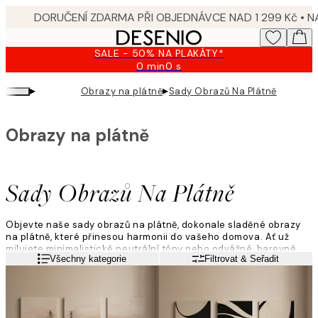
Skip
to
main
SALE - 50% NA PLAKÁTY*
content.
0 min
0 s
Platné
do:
▸
▸
Obrazy na plátně
Sady Obrazů Na Plátně
2026-
08-
09
Obrazy na plátně
Sady Obrazů Na Plátně
Objevte naše sady obrazů na plátně, dokonale sladěné obrazy
na plátně, které přinesou harmonii do vašeho domova. Ať už
milujete minimalistické neutrální tóny nebo odvážné, barevné
Přečtěte si více
Všechny kategorie
Filtrovat & Seřadit
obrazy, naše pečlivě vybrané kolekce vám usnadní stylové
dekorování. Vytvořte soudržný vzhled, který působí moderně,
osobně a bez námahy vyváženě.