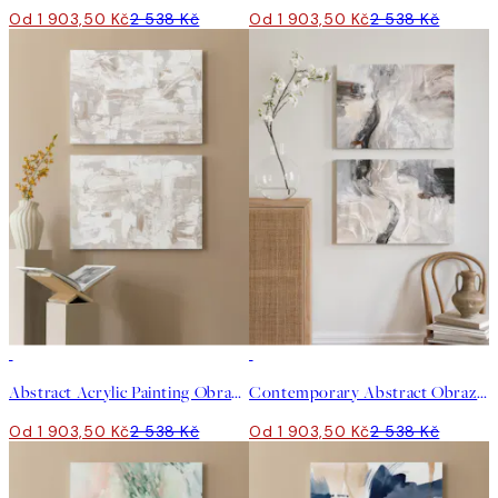
Od 1 903,50 Kč
2 538 Kč
Od 1 903,50 Kč
2 538 Kč
-25%
-25%
Abstract Acrylic Painting Obrazy na plátně Duo
Contemporary Abstract Obrazy na plátně Duo
Od 1 903,50 Kč
2 538 Kč
Od 1 903,50 Kč
2 538 Kč