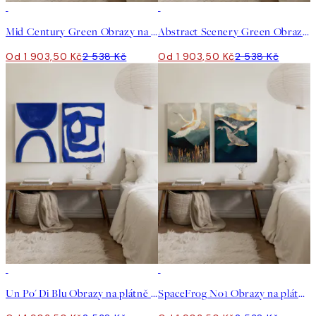
-25%
-25%
Mid Century Green Obrazy na plátně Duo
Abstract Scenery Green Obrazy na plátně Duo
Od 1 903,50 Kč
2 538 Kč
Od 1 903,50 Kč
2 538 Kč
-25%
-25%
Un Po' Di Blu Obrazy na plátně Duo
SpaceFrog No1 Obrazy na plátně Duo