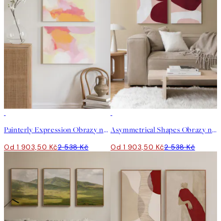
-25%
-25%
Painterly Expression Obrazy na plátně Duo
Asymmetrical Shapes Obrazy na plátně Duo
Od 1 903,50 Kč
2 538 Kč
Od 1 903,50 Kč
2 538 Kč