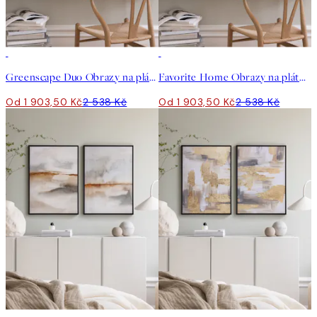
-25%
-25%
Greenscape Duo Obrazy na plátně Duo
Favorite Home Obrazy na plátně Duo
Od 1 903,50 Kč
2 538 Kč
Od 1 903,50 Kč
2 538 Kč
-25%
-25%