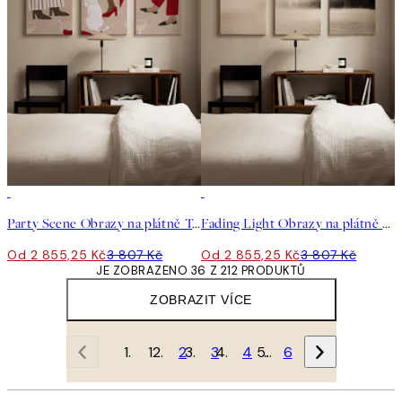
-25%
-25%
Party Scene Obrazy na plátně Trio
Fading Light Obrazy na plátně Trio
Od 2 855,25 Kč
3 807 Kč
Od 2 855,25 Kč
3 807 Kč
JE ZOBRAZENO 36 Z 212 PRODUKTŮ
ZOBRAZIT VÍCE
1
2
3
4
…
6