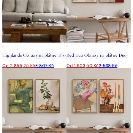
-25%
-25%
Highlands Obrazy na plátně Trio
Red Duo Obrazy na plátně Duo
Od 2 855,25 Kč
3 807 Kč
Od 1 903,50 Kč
2 538 Kč