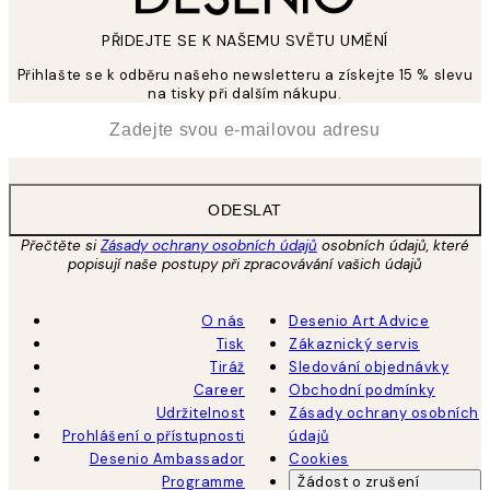
PŘIDEJTE SE K NAŠEMU SVĚTU UMĚNÍ
Přihlašte se k odběru našeho newsletteru a získejte 15 % slevu
na tisky při dalším nákupu.
*
Email
ODESLAT
Přečtěte si
Zásady ochrany osobních údajů
osobních údajů, které
popisují naše postupy při zpracovávání vašich údajů
O nás
Desenio Art Advice
Tisk
Zákaznický servis
Tiráž
Sledování objednávky
Career
Obchodní podmínky
Udržitelnost
Zásady ochrany osobních
Prohlášení o přístupnosti
údajů
Desenio Ambassador
Cookies
Programme
Žádost o zrušení