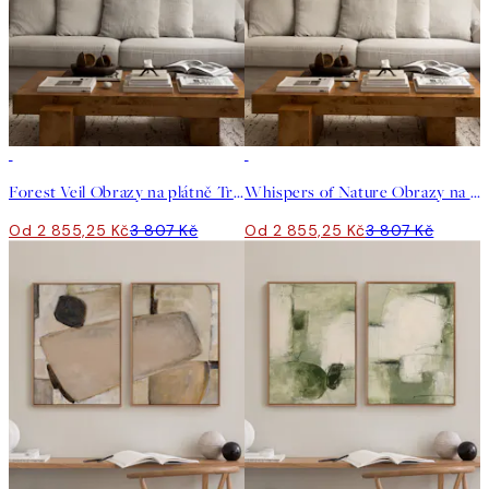
-25%
-25%
Forest Veil Obrazy na plátně Trio
Whispers of Nature Obrazy na plátně Trio
Od 2 855,25 Kč
3 807 Kč
Od 2 855,25 Kč
3 807 Kč