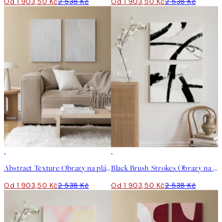
Od 1 903,50 Kč
2 538 Kč
Od 1 903,50 Kč
2 538 Kč
-25%
-25%
Abstract Texture Obrazy na plátně Duo
Black Brush Strokes Obrazy na plátně Duo
Od 1 903,50 Kč
2 538 Kč
Od 1 903,50 Kč
2 538 Kč