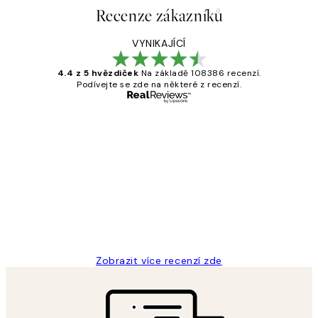
Recenze zákazníků
VYNIKAJÍCÍ
4.4 z 5 hvězdiček
Na základě 108386 recenzí.
Podívejte se zde na některé z recenzí.
Ověřený kupující
Recenze
zákazníků
Perfection
3 dub
Lucia D
Zobrazit více recenzí zde