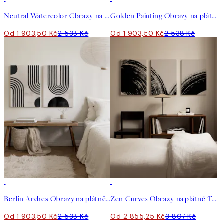
Neutral Watercolor Obrazy na plátně Duo
Golden Painting Obrazy na plátně Duo
Od 1 903,50 Kč
2 538 Kč
Od 1 903,50 Kč
2 538 Kč
-25%
-25%
Berlin Arches Obrazy na plátně Duo
Zen Curves Obrazy na plátně Trio
Od 1 903,50 Kč
2 538 Kč
Od 2 855,25 Kč
3 807 Kč