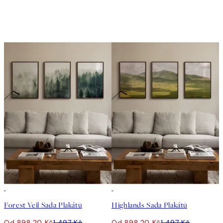
-40%
-40%
Forest Veil Sada Plakátů
Highlands Sada Plakátů
Od 898,20 Kč
1 497 Kč
Od 898,20 Kč
1 497 Kč