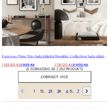
-40%
-40%
Espresso Time Trio Sada plakátů
Shoulder Collection Sada plakátů
1 153,80 Kč
1 923 Kč
1 741,20 Kč
2 902 Kč
JE ZOBRAZENO 36 Z 252 PRODUKTŮ
ZOBRAZIT VÍCE
1
2
3
4
…
7