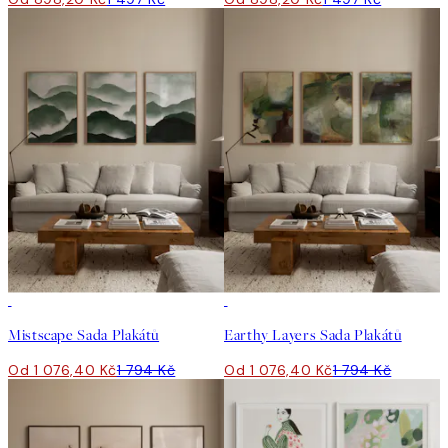
-40%
-40%
Mistscape Sada Plakátů
Earthy Layers Sada Plakátů
Od 1 076,40 Kč
1 794 Kč
Od 1 076,40 Kč
1 794 Kč