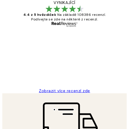
VYNIKAJÍCÍ
4.4 z 5 hvězdiček
Na základě 108386 recenzí.
Podívejte se zde na některé z recenzí.
Ověřený kupující
Recenze
zákazníků
Perfection
3 dub
Lucia D
Zobrazit více recenzí zde