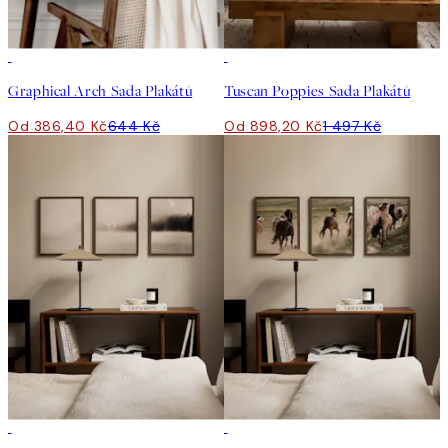
-40%
-40%
Graphical Arch Sada Plakátů
Tuscan Poppies Sada Plakátů
Od 386,40 Kč
644 Kč
Od 898,20 Kč
1 497 Kč
-40%
-40%