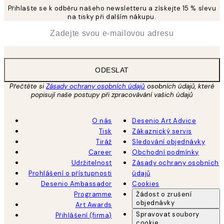
Přihlašte se k odběru našeho newsletteru a získejte 15 % slevu
na tisky při dalším nákupu.
*
Email
ODESLAT
Přečtěte si
Zásady ochrany osobních údajů
osobních údajů, které
popisují naše postupy při zpracovávání vašich údajů
O nás
Desenio Art Advice
Tisk
Zákaznický servis
Tiráž
Sledování objednávky
Career
Obchodní podmínky
Udržitelnost
Zásady ochrany osobních
Prohlášení o přístupnosti
údajů
Desenio Ambassador
Cookies
Programme
Žádost o zrušení
objednávky
Art Awards
Spravovat soubory
Přihlášení (firma)
cookie