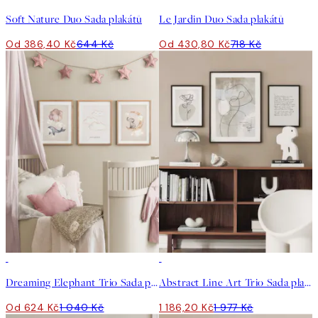
Soft Nature Duo Sada plakátů
Le Jardin Duo Sada plakátů
Od 386,40 Kč
644 Kč
Od 430,80 Kč
718 Kč
-40%
-40%
Dreaming Elephant Trio Sada plakátů
Abstract Line Art Trio Sada plakátů
Od 624 Kč
1 040 Kč
1 186,20 Kč
1 977 Kč