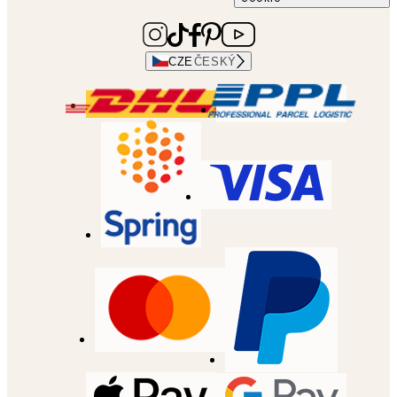
CZE
ČESKÝ