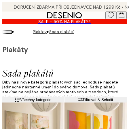
Skip
to
main
SALE - 50% NA PLAKÁTY*
content.
▸
▸
Plakáty
Sada plakátů
Plakáty
Sada plakátů
Díky naší nové kategorii plakátových sad jednoduše najdete
jedinečné nástěnné umění do svého domova. Sady plakátů
stavíme na nejlépe prodávaných motivech a trendech, které
nikdy nevyjdou z módy. Sady plakátů jsou k mání v různých
Přečtěte si více
Všechny kategorie
Filtrovat & Seřadit
velikostech i stylech a zaručujeme vám, že mezi nimi najdete
nejednu, která se vám zalíbí. Nechte se inspirovat, prohlédněte
si naše sady plakátů ať už hledáte nové plakáty do dětského
pokojíčku, kuchyně nebo domácí kanceláře. Která sada plakátů
se vám líbí nejvíce?