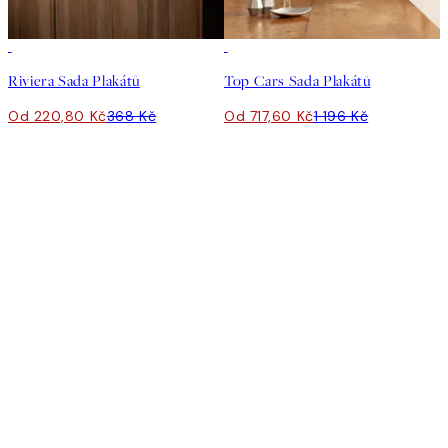
-40%
-40%
Riviera Sada Plakátů
Top Cars Sada Plakátů
Od 220,80 Kč
368 Kč
Od 717,60 Kč
1 196 Kč