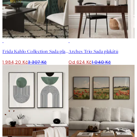
-40%
-40%
Frida Kahlo Collection Sada plakátů
Arches Trio Sada plakátů
1 984,20 Kč
3 307 Kč
Od 624 Kč
1 040 Kč