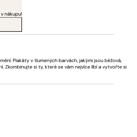
 v nákupu!
umění. Plakáty v tlumených barvách, jakými jsou béžová,
í. Zkombinujte si ty, které se vám nejvíce líbí a vytvořte si
Ověřený kupující
Rychlé