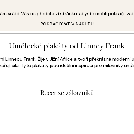
je.“
ám vrátit Vás na předchozí stránku, abyste mohli pokračovat
POKRAČOVAT V NÁKUPU
Umělecké plakáty od Linney Frank
 Linneou Frank. Žije v Jižní Africe a tvoří překrásné moderní 
řují sílu. Tyto plakáty jsou ideální inspirací pro milovníky uměn
Recenze zákazníků