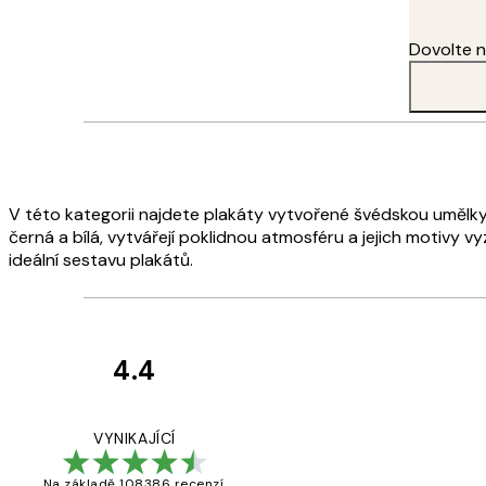
přestěhovala, hlavně proto, že každý koutek v této zemi mě inspiru
Dovolte n
V této kategorii najdete plakáty vytvořené švédskou umělkyní
černá a bílá, vytvářejí poklidnou atmosféru a jejich motivy vyza
ideální sestavu plakátů.
4.4
Recenze
zákazníků
Perfection
VYNIKAJÍCÍ
Na základě 108386 recenzí.