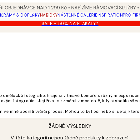
I OBJEDNÁVCE NAD 1 299 Kč • NABÍZÍME RÁMOVACÍ SLUŽBY •
NĚ
RÁMY & DOPLŇKY
NABÍDKY
NÁSTĚNNÉ GALERIE
INSPIRATION
PRO FIR
SALE - 50% NA PLAKÁTY*
do umělecké fotografie, hraje si v tmavé komoře s různými expozice
ovým fotografiím. Její život se změnil v momentě, kdy si sbalila vš
n ve mně podnítí tvůrčí proces. Mohou to být oči nebo silueta, ktero
ŽÁDNÉ VÝSLEDKY
, čímž vznikají zajímavá umělecká díla, kterými se proslavila.
V této kategorii nejsou žádné produkty k zobrazení.
ch nebo bizarních míst. Hudba, lidé a příroda jsou pro mě vždy zdroj