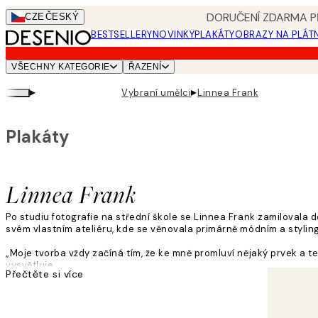
Skip
DORUČENÍ ZDARMA PŘ
CZE
ČESKÝ
to
BESTSELLERY
NOVINKY
PLAKÁTY
OBRAZY NA PLÁT
main
content.
VŠECHNY KATEGORIE
ŘAZENÍ
▸
▸
Vybraní umělci
Linnea Frank
Plakáty
Linnea Frank
Po studiu fotografie na střední škole se Linnea Frank zamilovala 
svém vlastním ateliéru, kde se věnovala primárně módním a styling
„Moje tvorba vždy začíná tím, že ke mně promluví nějaký prvek a te
vysvětluje.
Přečtěte si více
Linnein tvůrčí proces zahrnuje mnoho vrstev, textur, světla a barev
„Neřídím se žádnými pravidly! Moje inspirace může pramenit z jasný