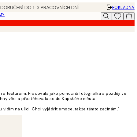
 DORUČENÍ DO 1-3 PRACOVNÍCH DNÍ
POKLADNA
MY
mi a texturami. Pracovala jako pomocná fotografka a později ve
echny věci a přestěhovala se do Kapského města.
u vidím na ulici. Chci vyjádřit emoce, takže těmto začínám,“
em inspirace. Cítím, že v tvorbě se mi daří, odkdy jsem se