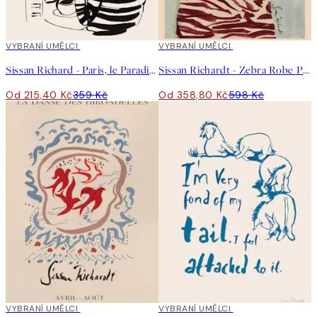
40%*
VYBRANÍ UMĚLCI
40%*
VYBRANÍ UMĚLCI
Sissan Richard - Paris, le Paradis Plakát
Sissan Richardt - Zebra Robe Plakát
Od 215,40 Kč
359 Kč
Od 358,80 Kč
598 Kč
40%*
VYBRANÍ UMĚLCI
40%*
VYBRANÍ UMĚLCI