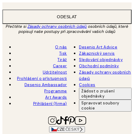
ODESLAT
Přečtěte si
Zásady ochrany osobních údajů
osobních údajů, které
popisují naše postupy při zpracovávání vašich údajů
O nás
Desenio Art Advice
Tisk
Zákaznický servis
Tiráž
Sledování objednávky
Career
Obchodní podmínky
Udržitelnost
Zásady ochrany osobních
Prohlášení o přístupnosti
údajů
Desenio Ambassador
Cookies
Programme
Žádost o zrušení
objednávky
Art Awards
Spravovat soubory
Přihlášení (firma)
cookie
CZE
ČESKÝ