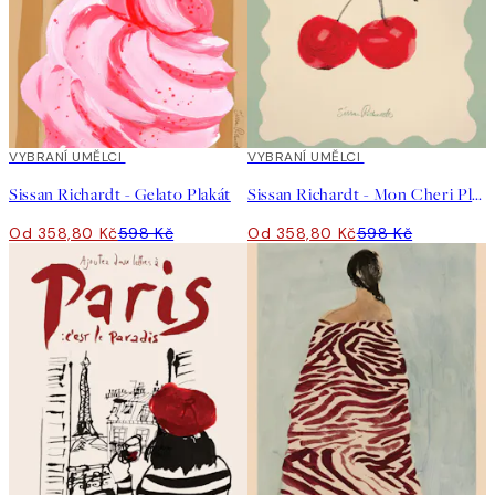
40%*
VYBRANÍ UMĚLCI
40%*
VYBRANÍ UMĚLCI
Sissan Richardt - Gelato Plakát
Sissan Richardt - Mon Cheri Plakát
Od 358,80 Kč
598 Kč
Od 358,80 Kč
598 Kč