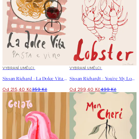
”The inspiration and research process is the biggest and most
important part. I can spend weeks gathering inspiration and
then create the painting in a day.”
40%*
VYBRANÍ UMĚLCI
40%*
VYBRANÍ UMĚLCI
Sissan Richard - La Dolce Vita Plakát
Sissan Richardt - You're My Lobster Plakát
Od 215,40 Kč
359 Kč
Od 299,40 Kč
499 Kč