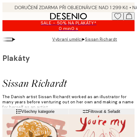
Skip
to
main
SALE - 50% NA PLAKÁTY*
content.
0 min
0 s
Platné
do:
▸
▸
Vybraní umělci
Sissan Richardt
2026-
08-
09
Plakáty
Sissan Richardt
The Danish artist Sissan Richardt worked as an illustrator for
many years before venturing out on her own and making a name
for herself as an artist.
Přečtěte si více
Všechny kategorie
Filtrovat & Seřadit
”My art is colourful and abstract; my illustrator background
shows in my art. I love to tell a story with my handwriting and
simple drawings.”
Her artwork is often the result of many weeks of research.