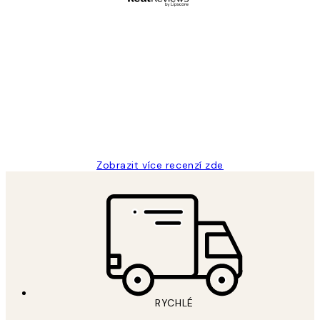
Ověřený kupující
Recenze
zákazníků
Perfection
3 dub
Lucia D
Zobrazit více recenzí zde
RYCHLÉ