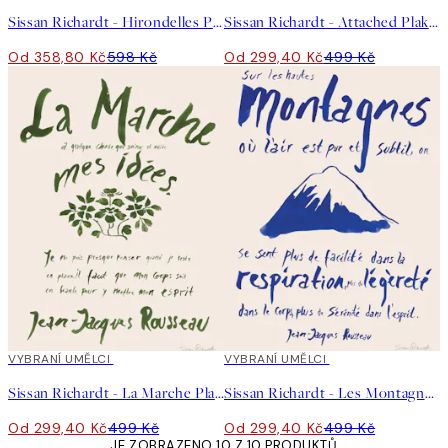
Sissan Richardt - Hirondelles Plakát
Sissan Richardt - Attached Plakát
Od 358,80 Kč
598 Kč
Od 299,40 Kč
499 Kč
40%*
VYBRANÍ UMĚLCI
40%*
VYBRANÍ UMĚLCI
Sissan Richardt - La Marche Plakát
Sissan Richardt - Les Montagnes Plakát
Od 299,40 Kč
499 Kč
Od 299,40 Kč
499 Kč
JE ZOBRAZENO 10 Z 10 PRODUKTŮ