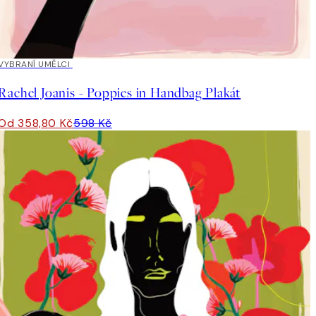
40%*
VYBRANÍ UMĚLCI
Rachel Joanis - Poppies in Handbag Plakát
Od 358,80 Kč
598 Kč