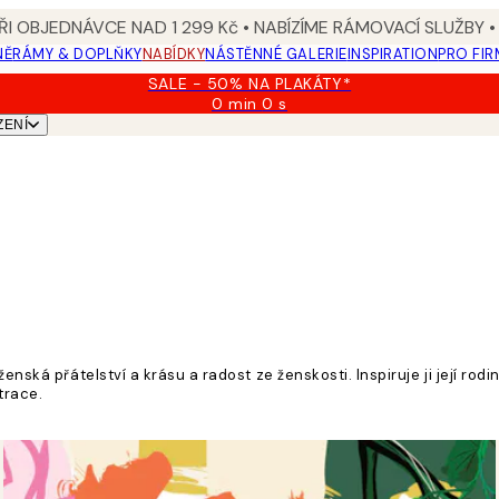
I OBJEDNÁVCE NAD 1 299 Kč • NABÍZÍME RÁMOVACÍ SLUŽBY •
NĚ
RÁMY & DOPLŇKY
NABÍDKY
NÁSTĚNNÉ GALERIE
INSPIRATION
PRO FIR
SALE - 50% NA PLAKÁTY*
0 min
0 s
Platné
ZENÍ
do:
2026-
08-
09
enská přátelství a krásu a radost ze ženskosti. Inspiruje ji její ro
trace.