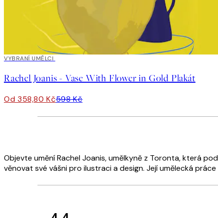
40%*
VYBRANÍ UMĚLCI
Rachel Joanis - Vase With Flower in Gold Plakát
Od 358,80 Kč
598 Kč
Objevte umění Rachel Joanis, umělkyně z Toronta, která pod
věnovat své vášni pro ilustraci a design. Její umělecká prác
4.4