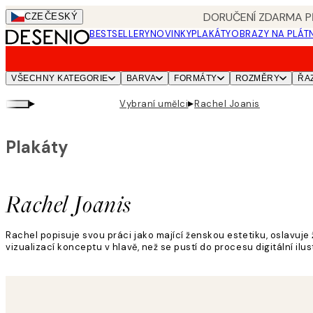
Skip
DORUČENÍ ZDARMA PŘ
CZE
ČESKÝ
to
BESTSELLERY
NOVINKY
PLAKÁTY
OBRAZY NA PLÁT
main
content.
VŠECHNY KATEGORIE
BARVA
FORMÁTY
ROZMĚRY
ŘA
▸
▸
Vybraní umělci
Rachel Joanis
Plakáty
Rachel Joanis
Rachel popisuje svou práci jako mající ženskou estetiku, oslavuje ž
vizualizací konceptu v hlavě, než se pustí do procesu digitální ilus
Přečtěte si více