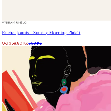
40%*
VYBRANÍ UMĚLCI
Rachel Joanis - Sunday Morning Plakát
Od 358,80 Kč
598 Kč