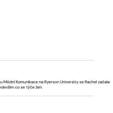
iu Módní Komunikace na Ryerson University se Rachel začala
ředevším co se týče žen.