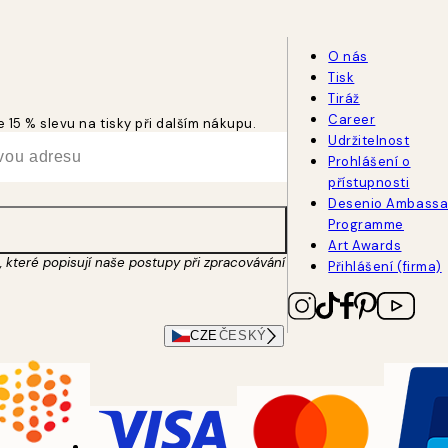
O nás
Tisk
Tiráž
Career
 15 % slevu na tisky při dalším nákupu.
Udržitelnost
Prohlášení o
přístupnosti
Desenio Ambassa
Programme
Art Awards
 které popisují naše postupy při zpracovávání
Přihlášení (firma)
CZE
ČESKÝ