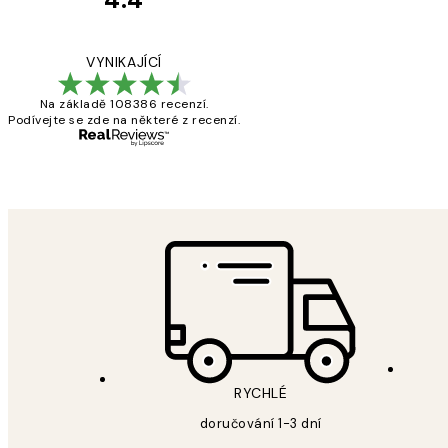
Recenze
zákazníků
Perfection
VYNIKAJÍCÍ
Na základě 108386 recenzí.
Podívejte se zde na některé z recenzí.
3 dub
Lucia D
RYCHLÉ
doručování 1-3 dní